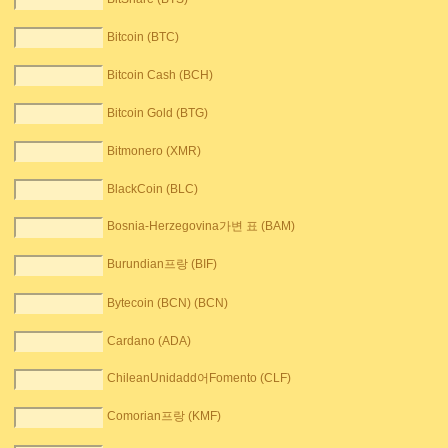
Bitcoin (BTC)
Bitcoin Cash (BCH)
Bitcoin Gold (BTG)
Bitmonero (XMR)
BlackCoin (BLC)
Bosnia-Herzegovina가변 표 (BAM)
Burundian프랑 (BIF)
Bytecoin (BCN) (BCN)
Cardano (ADA)
ChileanUnidadd어Fomento (CLF)
Comorian프랑 (KMF)