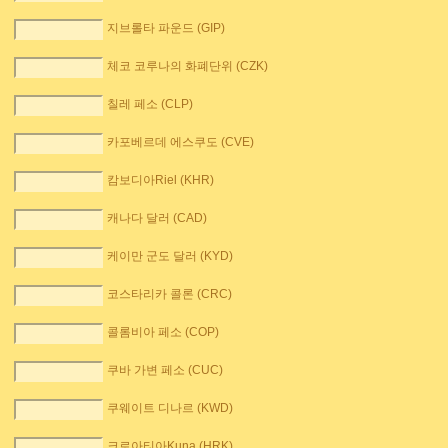
지브롤타 파운드 (GIP)
체코 코루나의 화폐단위 (CZK)
칠레 페소 (CLP)
카포베르데 에스쿠도 (CVE)
캄보디아Riel (KHR)
캐나다 달러 (CAD)
케이만 군도 달러 (KYD)
코스타리카 콜론 (CRC)
콜롬비아 페소 (COP)
쿠바 가변 페소 (CUC)
쿠웨이트 디나르 (KWD)
크로아티아Kuna (HRK)