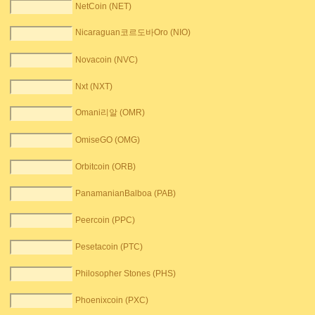
NetCoin (NET)
Nicaraguan코르도바Oro (NIO)
Novacoin (NVC)
Nxt (NXT)
Omani리알 (OMR)
OmiseGO (OMG)
Orbitcoin (ORB)
PanamanianBalboa (PAB)
Peercoin (PPC)
Pesetacoin (PTC)
Philosopher Stones (PHS)
Phoenixcoin (PXC)