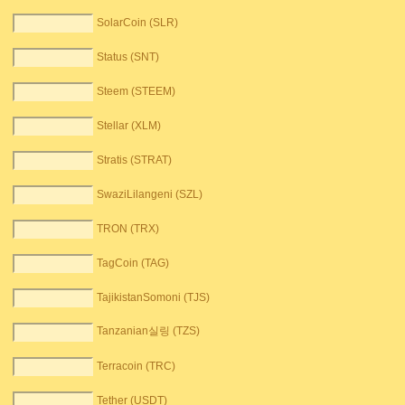
SolarCoin (SLR)
Status (SNT)
Steem (STEEM)
Stellar (XLM)
Stratis (STRAT)
SwaziLilangeni (SZL)
TRON (TRX)
TagCoin (TAG)
TajikistanSomoni (TJS)
Tanzanian실링 (TZS)
Terracoin (TRC)
Tether (USDT)