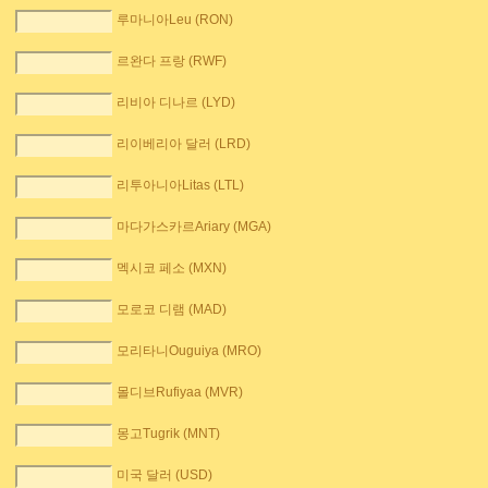
루마니아Leu (RON)
르완다 프랑 (RWF)
리비아 디나르 (LYD)
리이베리아 달러 (LRD)
리투아니아Litas (LTL)
마다가스카르Ariary (MGA)
멕시코 페소 (MXN)
모로코 디램 (MAD)
모리타니Ouguiya (MRO)
몰디브Rufiyaa (MVR)
몽고Tugrik (MNT)
미국 달러 (USD)