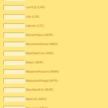
Lao작은 (LAK)
Lisk (LSK)
Litecoin (LTC)
MacauPataca (MOP)
MacedoniaDenar (MKD)
MaidSafeCoin (XMS)
Maker (MKR)
MalawianKwacha (MWK)
MalaysianRinggit (MYR)
Mauritian루피 (MUR)
MaxCoin (MAX)