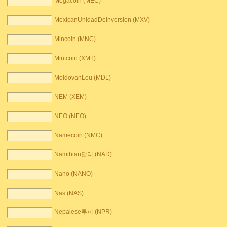
Megacoin (MEC)
MexicanUnidadDeInversion (MXV)
Mincoin (MNC)
Mintcoin (XMT)
MoldovanLeu (MDL)
NEM (XEM)
NEO (NEO)
Namecoin (NMC)
Namibian달러 (NAD)
Nano (NANO)
Nas (NAS)
Nepalese루피 (NPR)