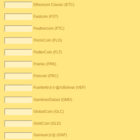
Ethereum Classic (ETC)
Fastcoin (FST)
Feathercoin (FTC)
FlorinCoin (FLO)
FlutterCoin (FLT)
Franko (FRK)
Freicoin (FRC)
Fuerte베네수엘라Bolivar (VEF)
GambianDalasi (GMD)
GlobalCoin (GLC)
GoldCoin (GLD)
Guinean프랑 (GNF)