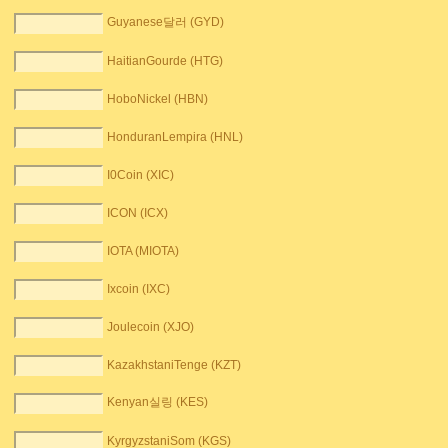
Guyanese달러 (GYD)
HaitianGourde (HTG)
HoboNickel (HBN)
HonduranLempira (HNL)
I0Coin (XIC)
ICON (ICX)
IOTA (MIOTA)
Ixcoin (IXC)
Joulecoin (XJO)
KazakhstaniTenge (KZT)
Kenyan실링 (KES)
KyrgyzstaniSom (KGS)