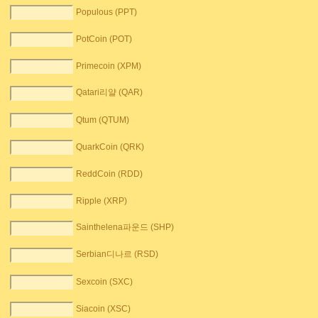
Populous (PPT)
PotCoin (POT)
Primecoin (XPM)
Qatari리얄 (QAR)
Qtum (QTUM)
QuarkCoin (QRK)
ReddCoin (RDD)
Ripple (XRP)
Sainthelena파운드 (SHP)
Serbian디나르 (RSD)
Sexcoin (SXC)
Siacoin (XSC)