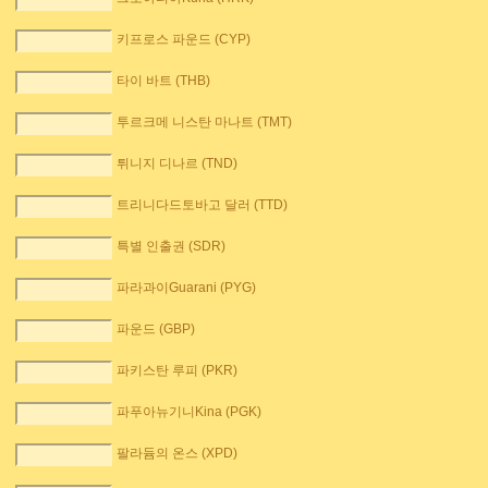
키프로스 파운드 (CYP)
타이 바트 (THB)
투르크메 니스탄 마나트 (TMT)
튀니지 디나르 (TND)
트리니다드토바고 달러 (TTD)
특별 인출권 (SDR)
파라과이Guarani (PYG)
파운드 (GBP)
파키스탄 루피 (PKR)
파푸아뉴기니Kina (PGK)
팔라듐의 온스 (XPD)