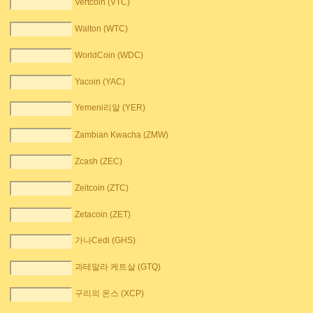
Vertcoin (VTC)
Walton (WTC)
WorldCoin (WDC)
Yacoin (YAC)
Yemeni리알 (YER)
Zambian Kwacha (ZMW)
Zcash (ZEC)
Zeitcoin (ZTC)
Zetacoin (ZET)
가나Cedi (GHS)
과테말라 케트살 (GTQ)
구리의 온스 (XCP)