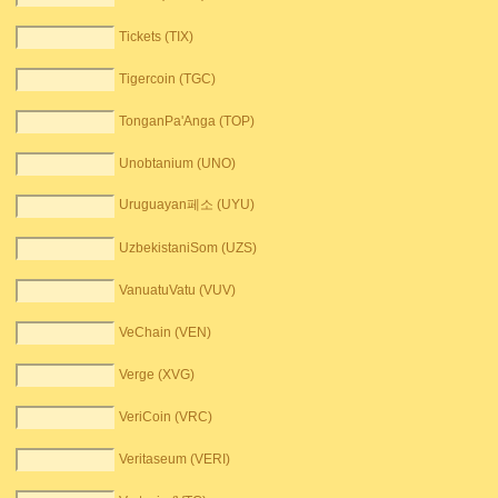
Tickets (TIX)
Tigercoin (TGC)
TonganPa'Anga (TOP)
Unobtanium (UNO)
Uruguayan페소 (UYU)
UzbekistaniSom (UZS)
VanuatuVatu (VUV)
VeChain (VEN)
Verge (XVG)
VeriCoin (VRC)
Veritaseum (VERI)