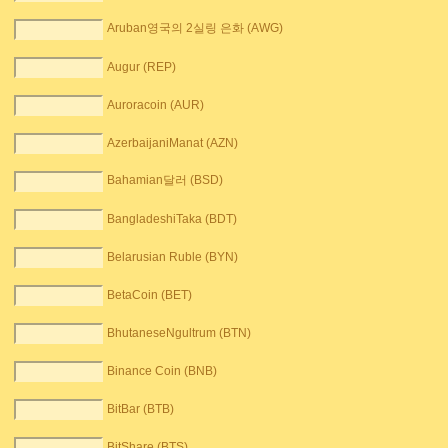
Aruban영국의 2실링 은화 (AWG)
Augur (REP)
Auroracoin (AUR)
AzerbaijaniManat (AZN)
Bahamian달러 (BSD)
BangladeshiTaka (BDT)
Belarusian Ruble (BYN)
BetaCoin (BET)
BhutaneseNgultrum (BTN)
Binance Coin (BNB)
BitBar (BTB)
BitShare (BTS)