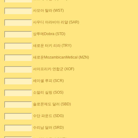
사모아 탈라 (WST)
사우디 아라비아 리얄 (SAR)
상투메Dobra (STD)
새로운 터키 리라 (TRY)
새로운MozambicanMetical (MZN)
서아프리카 연합군 (XOF)
세이셸 루피 (SCR)
소말리 실링 (SOS)
솔로몬제도 달러 (SBD)
수단 파운드 (SDG)
수리남 달러 (SRD)