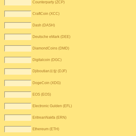
Counterparty (ZCP)
CraftCoin (XCC)
Dash (DASH)
Deutsche eMark (DEE)
DiamondCoins (DMD)
Digitalcoin (DGC)
Djiboutian프랑 (DJF)
DogeCoin (XDG)
EOS (EOS)
Electronic Gulden (EFL)
EritreanNakfa (ERN)
Ethereum (ETH)