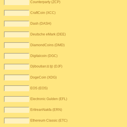
Counterparty (ZCP)
CraftCoin (XCC)
Dash (DASH)
Deutsche eMark (DEE)
DiamondCoins (DMD)
Digitalcoin (DGC)
Djiboutian프랑 (DJF)
DogeCoin (XDG)
EOS (EOS)
Electronic Gulden (EFL)
EritreanNakfa (ERN)
Ethereum Classic (ETC)