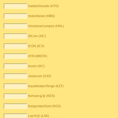
HaitianGourde (HTG)
HoboNickel (HBN)
HonduranLempira (HNL)
I0Coin (XIC)
ICON (ICX)
IOTA (MIOTA)
Ixcoin (IXC)
Joulecoin (XJO)
KazakhstaniTenge (KZT)
Kenyan실링 (KES)
KyrgyzstaniSom (KGS)
Lao작은 (LAK)