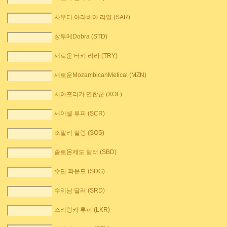
사우디 아라비아 리얄 (SAR)
상투메Dobra (STD)
새로운 터키 리라 (TRY)
새로운MozambicanMetical (MZN)
서아프리카 연합군 (XOF)
세이셸 루피 (SCR)
소말리 실링 (SOS)
솔로몬제도 달러 (SBD)
수단 파운드 (SDG)
수리남 달러 (SRD)
스리랑카 루피 (LKR)