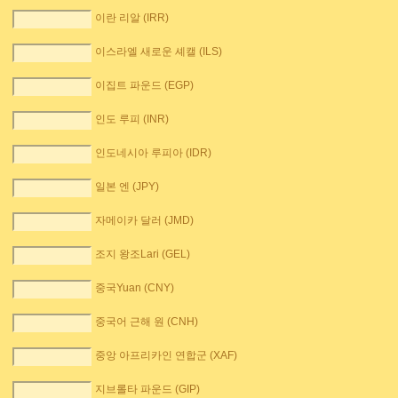
이란 리알 (IRR)
이스라엘 새로운 셰캘 (ILS)
이집트 파운드 (EGP)
인도 루피 (INR)
인도네시아 루피아 (IDR)
일본 엔 (JPY)
자메이카 달러 (JMD)
조지 왕조Lari (GEL)
중국Yuan (CNY)
중국어 근해 원 (CNH)
중앙 아프리카인 연합군 (XAF)
지브롤타 파운드 (GIP)