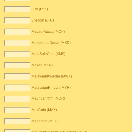
Lisk (LSK)
Litecoin (LTC)
MacauPataca (MOP)
MacedoniaDenar (MKD)
MaidSafeCoin (XMS)
Maker (MKR)
MalawianKwacha (MWK)
MalaysianRinggit (MYR)
Mauritian루피 (MUR)
MaxCoin (MAX)
Megacoin (MEC)