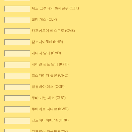
체코 코루나의 화폐단위 (CZK)
칠레 페소 (CLP)
카포베르데 에스쿠도 (CVE)
캄보디아Riel (KHR)
캐나다 달러 (CAD)
케이만 군도 달러 (KYD)
코스타리카 콜론 (CRC)
콜롬비아 페소 (COP)
쿠바 가변 페소 (CUC)
쿠웨이트 디나르 (KWD)
크로아티아Kuna (HRK)
키프로스 파운드 (CYP)