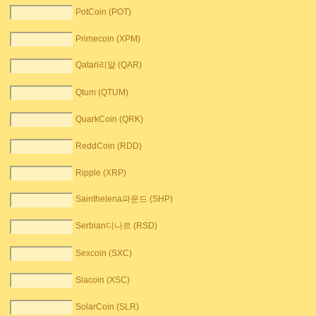
PotCoin (POT)
Primecoin (XPM)
Qatari리얄 (QAR)
Qtum (QTUM)
QuarkCoin (QRK)
ReddCoin (RDD)
Ripple (XRP)
Sainthelena파운드 (SHP)
Serbian디나르 (RSD)
Sexcoin (SXC)
Siacoin (XSC)
SolarCoin (SLR)