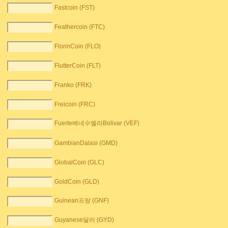
Fastcoin (FST)
Feathercoin (FTC)
FlorinCoin (FLO)
FlutterCoin (FLT)
Franko (FRK)
Freicoin (FRC)
Fuerte베네수엘라Bolivar (VEF)
GambianDalasi (GMD)
GlobalCoin (GLC)
GoldCoin (GLD)
Guinean프랑 (GNF)
Guyanese달러 (GYD)