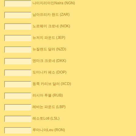
나이지리아인Naira (NGN)
남아프리카 랜드 (ZAR)
노르웨이 크로네 (NOK)
뉴저지 파운드 (JEP)
뉴질랜드 달러 (NZD)
덴마크 크로네 (DKK)
도미니카 페소 (DOP)
동쪽 카리브 달러 (XCD)
러시아 루블 (RUB)
레바논 파운드 (LBP)
레소토Loti (LSL)
루마니아Leu (RON)