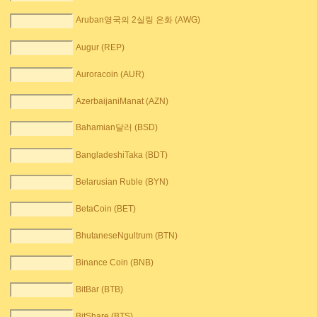
Aruban영국의 2실링 은화 (AWG)
Augur (REP)
Auroracoin (AUR)
AzerbaijaniManat (AZN)
Bahamian달러 (BSD)
BangladeshiTaka (BDT)
Belarusian Ruble (BYN)
BetaCoin (BET)
BhutaneseNgultrum (BTN)
Binance Coin (BNB)
BitBar (BTB)
BitShare (BTS)