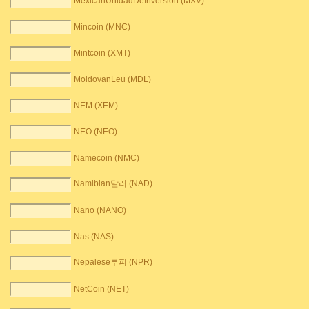
MexicanUnidadDeInversion (MXV)
Mincoin (MNC)
Mintcoin (XMT)
MoldovanLeu (MDL)
NEM (XEM)
NEO (NEO)
Namecoin (NMC)
Namibian달러 (NAD)
Nano (NANO)
Nas (NAS)
Nepalese루피 (NPR)
NetCoin (NET)