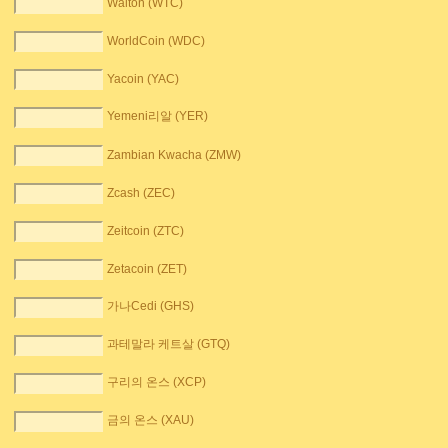
Walton (WTC)
WorldCoin (WDC)
Yacoin (YAC)
Yemeni리알 (YER)
Zambian Kwacha (ZMW)
Zcash (ZEC)
Zeitcoin (ZTC)
Zetacoin (ZET)
가나Cedi (GHS)
과테말라 케트살 (GTQ)
구리의 온스 (XCP)
금의 온스 (XAU)