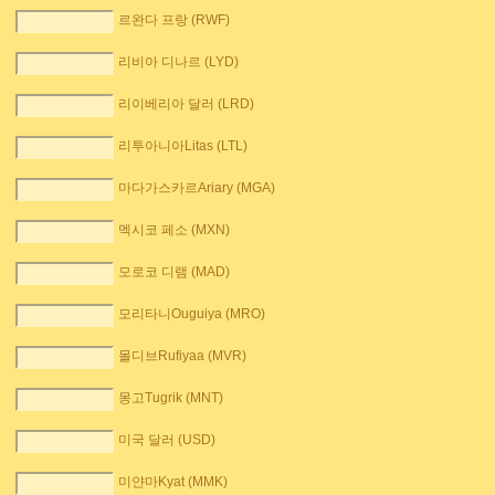
르완다 프랑 (RWF)
리비아 디나르 (LYD)
리이베리아 달러 (LRD)
리투아니아Litas (LTL)
마다가스카르Ariary (MGA)
멕시코 페소 (MXN)
모로코 디램 (MAD)
모리타니Ouguiya (MRO)
몰디브Rufiyaa (MVR)
몽고Tugrik (MNT)
미국 달러 (USD)
미얀마Kyat (MMK)