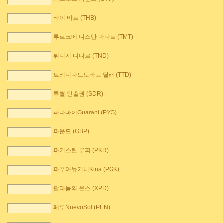
타이 바트 (THB)
투르크메 니스탄 마나트 (TMT)
튀니지 디나르 (TND)
트리니다드토바고 달러 (TTD)
특별 인출권 (SDR)
파라과이Guarani (PYG)
파운드 (GBP)
파키스탄 루피 (PKR)
파푸아뉴기니Kina (PGK)
팔라듐의 온스 (XPD)
페루NuevoSol (PEN)