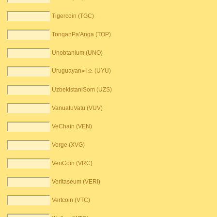
Tigercoin (TGC)
TonganPa'Anga (TOP)
Unobtanium (UNO)
Uruguayan페소 (UYU)
UzbekistaniSom (UZS)
VanuatuVatu (VUV)
VeChain (VEN)
Verge (XVG)
VeriCoin (VRC)
Veritaseum (VERI)
Vertcoin (VTC)