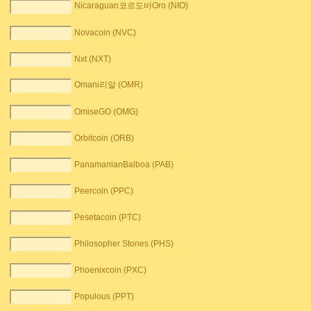
Nicaraguan코르도바Oro (NIO)
Novacoin (NVC)
Nxt (NXT)
Omani리알 (OMR)
OmiseGO (OMG)
Orbitcoin (ORB)
PanamanianBalboa (PAB)
Peercoin (PPC)
Pesetacoin (PTC)
Philosopher Stones (PHS)
Phoenixcoin (PXC)
Populous (PPT)