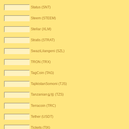
Status (SNT)
Steem (STEEM)
Stellar (XLM)
Stratis (STRAT)
SwaziLilangeni (SZL)
TRON (TRX)
TagCoin (TAG)
TajikistanSomoni (TJS)
Tanzanian실링 (TZS)
Terracoin (TRC)
Tether (USDT)
Tickets (TIX)