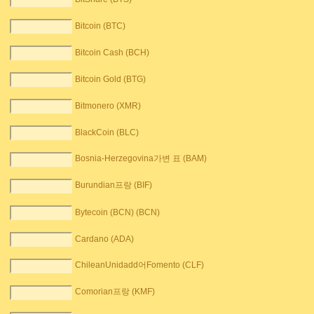
Bitcoin (BTC)
Bitcoin Cash (BCH)
Bitcoin Gold (BTG)
Bitmonero (XMR)
BlackCoin (BLC)
Bosnia-Herzegovina가변 표 (BAM)
Burundian프랑 (BIF)
Bytecoin (BCN) (BCN)
Cardano (ADA)
ChileanUnidadd어Fomento (CLF)
Comorian프랑 (KMF)