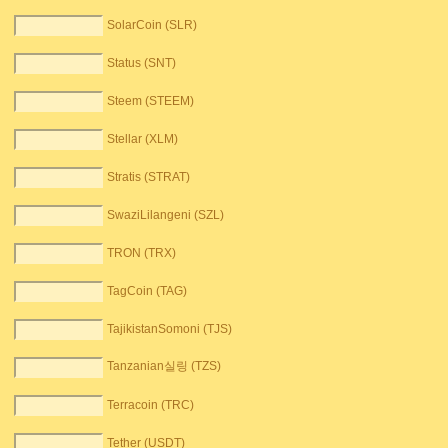
SolarCoin (SLR)
Status (SNT)
Steem (STEEM)
Stellar (XLM)
Stratis (STRAT)
SwaziLilangeni (SZL)
TRON (TRX)
TagCoin (TAG)
TajikistanSomoni (TJS)
Tanzanian실링 (TZS)
Terracoin (TRC)
Tether (USDT)