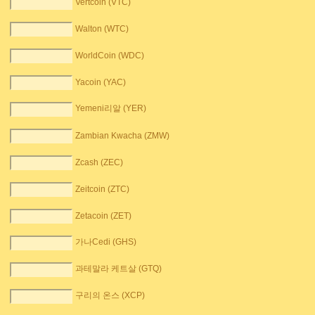
Vertcoin (VTC)
Walton (WTC)
WorldCoin (WDC)
Yacoin (YAC)
Yemeni리알 (YER)
Zambian Kwacha (ZMW)
Zcash (ZEC)
Zeitcoin (ZTC)
Zetacoin (ZET)
가나Cedi (GHS)
과테말라 케트살 (GTQ)
구리의 온스 (XCP)