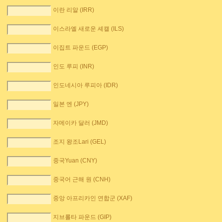
이란 리알 (IRR)
이스라엘 새로운 셰캘 (ILS)
이집트 파운드 (EGP)
인도 루피 (INR)
인도네시아 루피아 (IDR)
일본 엔 (JPY)
자메이카 달러 (JMD)
조지 왕조Lari (GEL)
중국Yuan (CNY)
중국어 근해 원 (CNH)
중앙 아프리카인 연합군 (XAF)
지브롤타 파운드 (GIP)