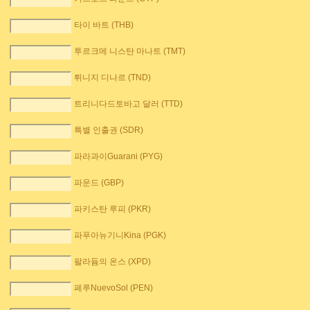
타이 바트 (THB)
투르크메 니스탄 마나트 (TMT)
튀니지 디나르 (TND)
트리니다드토바고 달러 (TTD)
특별 인출권 (SDR)
파라과이Guarani (PYG)
파운드 (GBP)
파키스탄 루피 (PKR)
파푸아뉴기니Kina (PGK)
팔라듐의 온스 (XPD)
페루NuevoSol (PEN)