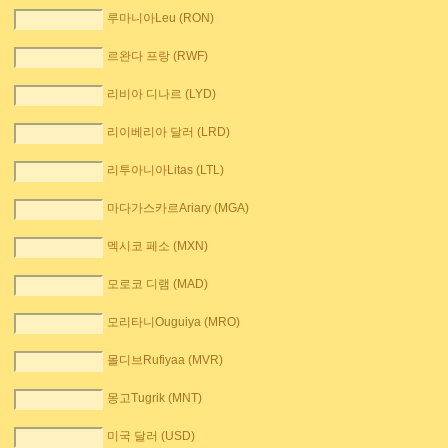
루마니아Leu (RON)
르완다 프랑 (RWF)
리비아 디나르 (LYD)
리이베리아 달러 (LRD)
리투아니아Litas (LTL)
마다가스카르Ariary (MGA)
멕시코 페소 (MXN)
모로코 디램 (MAD)
모리타니Ouguiya (MRO)
몰디브Rufiyaa (MVR)
몽고Tugrik (MNT)
미국 달러 (USD)