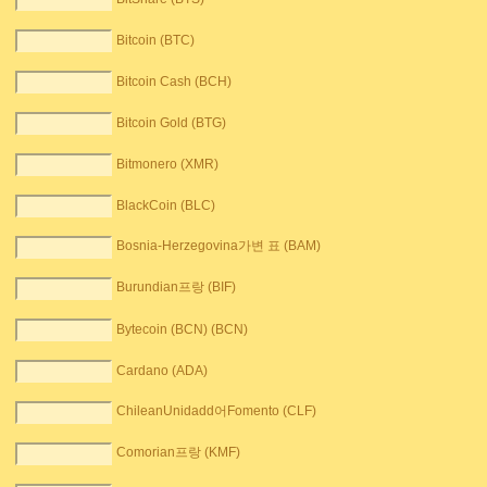
Bitcoin (BTC)
Bitcoin Cash (BCH)
Bitcoin Gold (BTG)
Bitmonero (XMR)
BlackCoin (BLC)
Bosnia-Herzegovina가변 표 (BAM)
Burundian프랑 (BIF)
Bytecoin (BCN) (BCN)
Cardano (ADA)
ChileanUnidadd어Fomento (CLF)
Comorian프랑 (KMF)