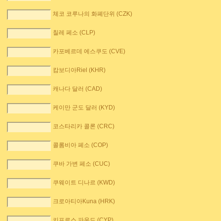
체코 코루나의 화폐단위 (CZK)
칠레 페소 (CLP)
카포베르데 에스쿠도 (CVE)
캄보디아Riel (KHR)
캐나다 달러 (CAD)
케이만 군도 달러 (KYD)
코스타리카 콜론 (CRC)
콜롬비아 페소 (COP)
쿠바 가변 페소 (CUC)
쿠웨이트 디나르 (KWD)
크로아티아Kuna (HRK)
키프로스 파운드 (CYP)