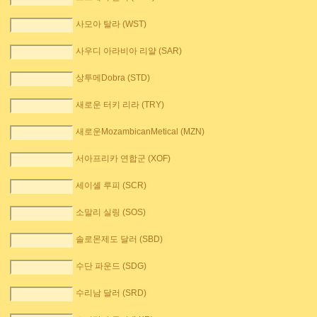
사모아 탈라 (WST)
사우디 아라비아 리얄 (SAR)
상투메Dobra (STD)
새로운 터키 리라 (TRY)
새로운MozambicanMetical (MZN)
서아프리카 연합군 (XOF)
세이셸 루피 (SCR)
소말리 실링 (SOS)
솔로몬제도 달러 (SBD)
수단 파운드 (SDG)
수리남 달러 (SRD)