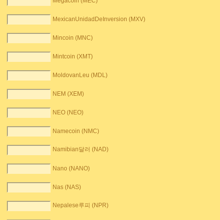
Megacoin (MEC)
MexicanUnidadDeInversion (MXV)
Mincoin (MNC)
Mintcoin (XMT)
MoldovanLeu (MDL)
NEM (XEM)
NEO (NEO)
Namecoin (NMC)
Namibian달러 (NAD)
Nano (NANO)
Nas (NAS)
Nepalese루피 (NPR)