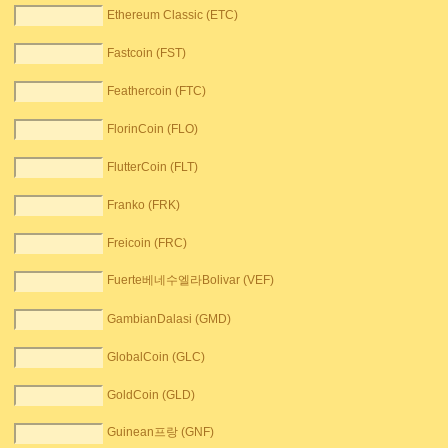
Ethereum Classic (ETC)
Fastcoin (FST)
Feathercoin (FTC)
FlorinCoin (FLO)
FlutterCoin (FLT)
Franko (FRK)
Freicoin (FRC)
Fuerte베네수엘라Bolivar (VEF)
GambianDalasi (GMD)
GlobalCoin (GLC)
GoldCoin (GLD)
Guinean프랑 (GNF)