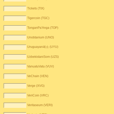
Tickets (TIX)
Tigercoin (TGC)
TonganPa'Anga (TOP)
Unobtanium (UNO)
Uruguayan페소 (UYU)
UzbekistaniSom (UZS)
VanuatuVatu (VUV)
VeChain (VEN)
Verge (XVG)
VeriCoin (VRC)
Veritaseum (VERI)