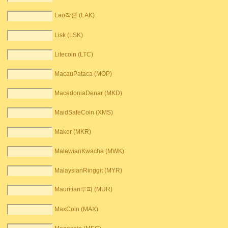
Lao작은 (LAK)
Lisk (LSK)
Litecoin (LTC)
MacauPataca (MOP)
MacedoniaDenar (MKD)
MaidSafeCoin (XMS)
Maker (MKR)
MalawianKwacha (MWK)
MalaysianRinggit (MYR)
Mauritian루피 (MUR)
MaxCoin (MAX)