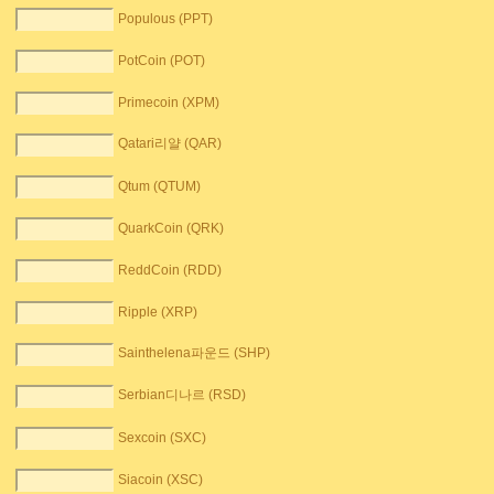
Populous (PPT)
PotCoin (POT)
Primecoin (XPM)
Qatari리얄 (QAR)
Qtum (QTUM)
QuarkCoin (QRK)
ReddCoin (RDD)
Ripple (XRP)
Sainthelena파운드 (SHP)
Serbian디나르 (RSD)
Sexcoin (SXC)
Siacoin (XSC)