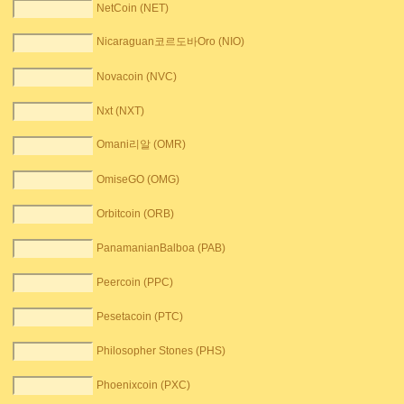
NetCoin (NET)
Nicaraguan코르도바Oro (NIO)
Novacoin (NVC)
Nxt (NXT)
Omani리알 (OMR)
OmiseGO (OMG)
Orbitcoin (ORB)
PanamanianBalboa (PAB)
Peercoin (PPC)
Pesetacoin (PTC)
Philosopher Stones (PHS)
Phoenixcoin (PXC)