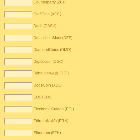
Counterparty (ZCP)
CraftCoin (XCC)
Dash (DASH)
Deutsche eMark (DEE)
DiamondCoins (DMD)
Digitalcoin (DGC)
Djiboutian프랑 (DJF)
DogeCoin (XDG)
EOS (EOS)
Electronic Gulden (EFL)
EritreanNakfa (ERN)
Ethereum (ETH)