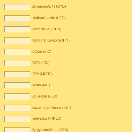
Guyanese달러 (GYD)
HaitianGourde (HTG)
HoboNickel (HBN)
HonduranLempira (HNL)
I0Coin (XIC)
ICON (ICX)
IOTA (MIOTA)
Ixcoin (IXC)
Joulecoin (XJO)
KazakhstaniTenge (KZT)
Kenyan실링 (KES)
KyrgyzstaniSom (KGS)