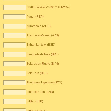
Aruban영국의 2실링 은화 (AWG)
Augur (REP)
Auroracoin (AUR)
AzerbaijaniManat (AZN)
Bahamian달러 (BSD)
BangladeshiTaka (BDT)
Belarusian Ruble (BYN)
BetaCoin (BET)
BhutaneseNgultrum (BTN)
Binance Coin (BNB)
BitBar (BTB)
BitShare (BTS)