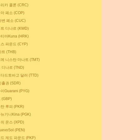
리카 콜론 (CRC)
아 페소 (COP)
변 페소 (CUC)
트 디나르 (KWD)
아Kuna (HRK)
스 파운드 (CYP)
트 (THB)
메 니스탄 마나트 (TMT)
 디나르 (TND)
다드토바고 달러 (TTD)
출권 (SDR)
Guarani (PYG)
(GBP)
탄 루피 (PKR)
기니Kina (PGK)
의 온스 (XPD)
evoSol (PEN)
드 제도 파운드 (FKP)