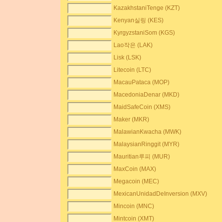
KazakhstaniTenge (KZT)
Kenyan실링 (KES)
KyrgyzstaniSom (KGS)
Lao작은 (LAK)
Lisk (LSK)
Litecoin (LTC)
MacauPataca (MOP)
MacedoniaDenar (MKD)
MaidSafeCoin (XMS)
Maker (MKR)
MalawianKwacha (MWK)
MalaysianRinggit (MYR)
Mauritian루피 (MUR)
MaxCoin (MAX)
Megacoin (MEC)
MexicanUnidadDeInversion (MXV)
Mincoin (MNC)
Mintcoin (XMT)