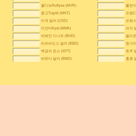
몰디브Rufiyaa (MVR)
폴란드
몽고Tugrik (MNT)
프랑Co
미국 달러 (USD)
프랑스
미얀마Kyat (MMK)
피지 달
바레인 디나르 (BHD)
필리핀 
바르바도스 달러 (BBD)
헝가리F
백금의 온스 (XPT)
호주 달
버뮤다 달러 (BMD)
홍콩 달