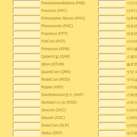
PanamanianBalboa (PAB)
사모아 
Peercoin (PPC)
사우디
Philosopher Stones (PHS)
상투메D
Phoenixcoin (PXC)
새로운 
Populous (PPT)
새로운M
PotCoin (POT)
서아프
Primecoin (XPM)
세이셸 
Qatari리얄 (QAR)
소말리 
Qtum (QTUM)
솔로몬
QuarkCoin (QRK)
수단 파
ReddCoin (RDD)
수리남 
Ripple (XRP)
스리랑
Sainthelena파운드 (SHP)
스웨덴
Serbian디나르 (RSD)
스위스 
Sexcoin (SXC)
시리아
Siacoin (XSC)
시에라L
SolarCoin (SLR)
신대만 
Status (SNT)
싱가포