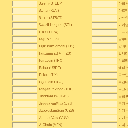
Steem (STEEM)
아랍 
Stellar (XLM)
아르메
Stratis (STRAT)
아르헨
SwaziLilangeni (SZL)
아이슬
TRON (TRX)
아프가
TagCoin (TAG)
알루미
TajikistanSomoni (TJS)
알바니아
Tanzanian실링 (TZS)
알제리
Terracoin (TRC)
앙골라K
Tether (USDT)
에티오피
Tickets (TIX)
요르단
Tigercoin (TGC)
우간다 
TonganPa'Anga (TOP)
우크라이
Unobtanium (UNO)
유럽 (
Uruguayan페소 (UYU)
은의 온
UzbekistaniSom (UZS)
이기는 
VanuatuVatu (VUV)
이기는
VeChain (VEN)
이라크 