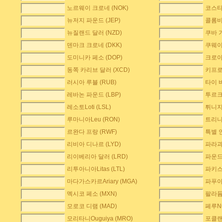
노르웨이 크로네 (NOK)
코스타
뉴저지 파운드 (JEP)
콜롬비
뉴질랜드 달러 (NZD)
쿠바 가
덴마크 크로네 (DKK)
쿠웨이
도미니카 페소 (DOP)
크로아티
동쪽 카리브 달러 (XCD)
키프로
러시아 루블 (RUB)
타이 바
레바논 파운드 (LBP)
투르크
레소토Loti (LSL)
튀니지
루마니아Leu (RON)
트리니
르완다 프랑 (RWF)
특별 인
리비아 디나르 (LYD)
파라과이
리이베리아 달러 (LRD)
파운드 
리투아니아Litas (LTL)
파키스
마다가스카르Ariary (MGA)
파푸아뉴
멕시코 페소 (MXN)
팔라듐
모로코 디램 (MAD)
페루Nu
모리타니Ouguiya (MRO)
포클랜