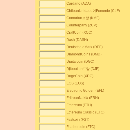
Cardano (ADA)
ChileanUnidadd어Fomento (CLF)
Comorian프랑 (KMF)
Counterparty (ZCP)
CraftCoin (XCC)
Dash (DASH)
Deutsche eMark (DEE)
DiamondCoins (DMD)
Digitalcoin (DGC)
Djiboutian프랑 (DJF)
DogeCoin (XDG)
EOS (EOS)
Electronic Gulden (EFL)
EritreanNakfa (ERN)
Ethereum (ETH)
Ethereum Classic (ETC)
Fastcoin (FST)
Feathercoin (FTC)