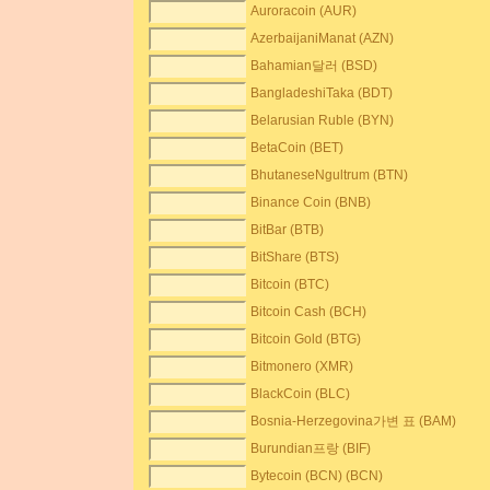
Auroracoin (AUR)
AzerbaijaniManat (AZN)
Bahamian달러 (BSD)
BangladeshiTaka (BDT)
Belarusian Ruble (BYN)
BetaCoin (BET)
BhutaneseNgultrum (BTN)
Binance Coin (BNB)
BitBar (BTB)
BitShare (BTS)
Bitcoin (BTC)
Bitcoin Cash (BCH)
Bitcoin Gold (BTG)
Bitmonero (XMR)
BlackCoin (BLC)
Bosnia-Herzegovina가변 표 (BAM)
Burundian프랑 (BIF)
Bytecoin (BCN) (BCN)