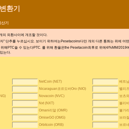
화 변환기
 계산기
-f개의 외환사이에
개조할 것이다.
 단추를 누르십시요. 보이기 위하여는Pesetacoins다만 개의 다른 통화는 위에 어떤
위해PTC쓸 수 있는다PTC. 를 위해 환율은the Pesetacoin최후로 위에4/%MM/201
 있는다.
NetCoin (NET)
베트남D
Nicaraguan코르도바Oro (NIO)
벨리즈 
NG)
Novacoin (NVC)
보츠와나
Nxt (NXT)
볼리비
Omani리알 (OMR)
불가리
OmiseGO (OMG)
브라질 
Orbitcoin (ORB)
브르네