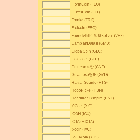
FlorinCoin (FLO)
FlutterCoin (FLT)
Franko (FRK)
Freicoin (FRC)
Fuerte베네수엘라Bolivar (VEF)
GambianDalasi (GMD)
GlobalCoin (GLC)
GoldCoin (GLD)
Guinean프랑 (GNF)
Guyanese달러 (GYD)
HaitianGourde (HTG)
HoboNickel (HBN)
HonduranLempira (HNL)
I0Coin (XIC)
ICON (ICX)
IOTA (MIOTA)
Ixcoin (IXC)
Joulecoin (XJO)