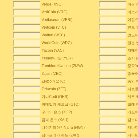
Verge (XVG)
이란 리
VeriCoin (VRC)
이스라엘
Veritaseum (VERI)
이집트
Vertcoin (VTC)
인도 루
Walton (WTC)
인도네
WorldCoin (WDC)
일본 엔
Yacoin (YAC)
자메이
Yemeni리알 (YER)
조지 왕
Zambian Kwacha (ZMW)
중국Yu
Zcash (ZEC)
중국어 
Zeitcoin (ZTC)
중앙 
Zetacoin (ZET)
지브롤
가나Cedi (GHS)
체코 
과테말라 케트살 (GTQ)
칠레 페
구리의 온스 (XCP)
카포베
금의 온스 (XAU)
캄보디아
나이지리아인Naira (NGN)
캐나다 
남아프리카 랜드 (ZAR)
케이만 