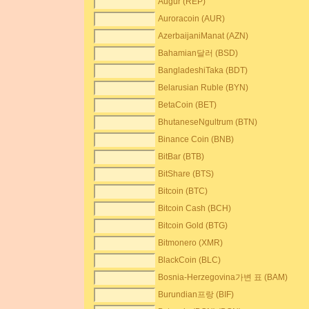
Augur (REP)
Auroracoin (AUR)
AzerbaijaniManat (AZN)
Bahamian달러 (BSD)
BangladeshiTaka (BDT)
Belarusian Ruble (BYN)
BetaCoin (BET)
BhutaneseNgultrum (BTN)
Binance Coin (BNB)
BitBar (BTB)
BitShare (BTS)
Bitcoin (BTC)
Bitcoin Cash (BCH)
Bitcoin Gold (BTG)
Bitmonero (XMR)
BlackCoin (BLC)
Bosnia-Herzegovina가변 표 (BAM)
Burundian프랑 (BIF)