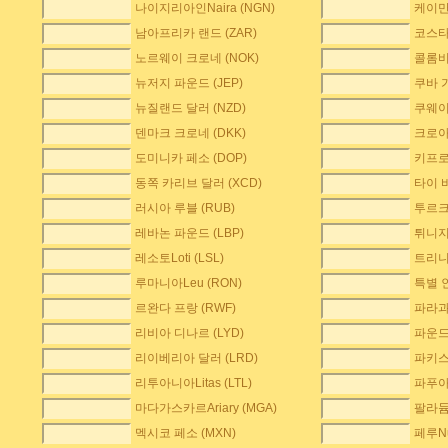
나이지리아인Naira (NGN)
케이만 
남아프리카 랜드 (ZAR)
코스타
노르웨이 크로네 (NOK)
콜롬비
뉴저지 파운드 (JEP)
쿠바 가
뉴질랜드 달러 (NZD)
쿠웨이
덴마크 크로네 (DKK)
크로아티
도미니카 페소 (DOP)
키프로
동쪽 카리브 달러 (XCD)
타이 바
러시아 루블 (RUB)
투르크
레바논 파운드 (LBP)
튀니지
레소토Loti (LSL)
트리니
루마니아Leu (RON)
특별 인
르완다 프랑 (RWF)
파라과이
리비아 디나르 (LYD)
파운드 
리이베리아 달러 (LRD)
파키스
리투아니아Litas (LTL)
파푸아뉴
마다가스카르Ariary (MGA)
팔라듐
멕시코 페소 (MXN)
페루Nu