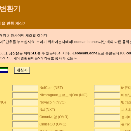
화 변환기
환 비율 변환 계산기
-f개의 외환사이에
개조할 것이다.
" 단추를 누르십시요. 보이기 위하여는시에라LeoneanLeones다만 개의 다른 통화
LE). 상징은을 위해SLL쓸 수 있는다Le. 시에라LeoneanLeone으로 분할된다100 ce
했다MSN. SLL개의변환율에는5개의유효 숫자가 있는다.
NetCoin (NET)
버뮤다 
Nicaraguan코르도바Oro (NIO)
베트남D
NG)
Novacoin (NVC)
벨리즈 
Nxt (NXT)
보츠와나
Omani리알 (OMR)
볼리비
OmiseGO (OMG)
불가리