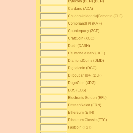
Bytecoin (BCN) (BCN)
Cardano (ADA)
ChileanUnidadd어Fomento (CLF)
Comorian프랑 (KMF)
Counterparty (ZCP)
CraftCoin (XCC)
Dash (DASH)
Deutsche eMark (DEE)
DiamondCoins (DMD)
Digitalcoin (DGC)
Djiboutian프랑 (DJF)
DogeCoin (XDG)
EOS (EOS)
Electronic Gulden (EFL)
EritreanNakfa (ERN)
Ethereum (ETH)
Ethereum Classic (ETC)
Fastcoin (FST)