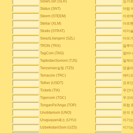
SolarCoin (SLR)
싱가포
Status (SNT)
아랍 
Steem (STEEM)
아르메
Stellar (XLM)
아르헨
Stratis (STRAT)
아이슬
SwaziLilangeni (SZL)
아프가
TRON (TRX)
알루미
TagCoin (TAG)
알바니아
TajikistanSomoni (TJS)
알제리
Tanzanian실링 (TZS)
앙골라K
Terracoin (TRC)
에티오피
Tether (USDT)
요르단
Tickets (TIX)
우간다 
Tigercoin (TGC)
우크라이
TonganPa'Anga (TOP)
유럽 (
Unobtanium (UNO)
은의 온
Uruguayan페소 (UYU)
이기는 
UzbekistaniSom (UZS)
이기는