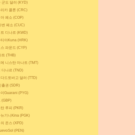
군도 달러 (KYD)
리카 콜론 (CRC)
아 페소 (COP)
변 페소 (CUC)
트 디나르 (KWD)
아Kuna (HRK)
스 파운드 (CYP)
트 (THB)
메 니스탄 마나트 (TMT)
 디나르 (TND)
다드토바고 달러 (TTD)
출권 (SDR)
Guarani (PYG)
(GBP)
탄 루피 (PKR)
기니Kina (PGK)
의 온스 (XPD)
evoSol (PEN)