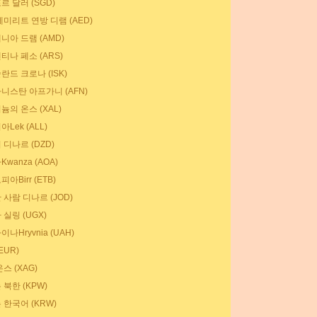
르 달러 (SGD)
에미리트 연방 디램 (AED)
니아 드램 (AMD)
티나 페소 (ARS)
란드 크로나 (ISK)
니스탄 아프가니 (AFN)
늄의 온스 (XAL)
Lek (ALL)
 디나르 (DZD)
wanza (AOA)
아Birr (ETB)
 사람 디나르 (JOD)
실링 (UGX)
나Hryvnia (UAH)
EUR)
스 (XAG)
북한 (KPW)
 한국어 (KRW)