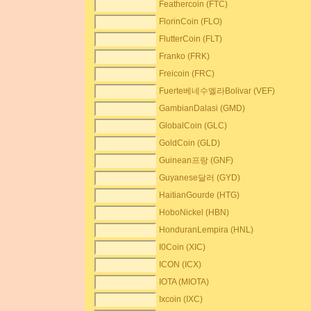
Feathercoin (FTC)
FlorinCoin (FLO)
FlutterCoin (FLT)
Franko (FRK)
Freicoin (FRC)
Fuerte베네수엘라Bolivar (VEF)
GambianDalasi (GMD)
GlobalCoin (GLC)
GoldCoin (GLD)
Guinean프랑 (GNF)
Guyanese달러 (GYD)
HaitianGourde (HTG)
HoboNickel (HBN)
HonduranLempira (HNL)
I0Coin (XIC)
ICON (ICX)
IOTA (MIOTA)
Ixcoin (IXC)