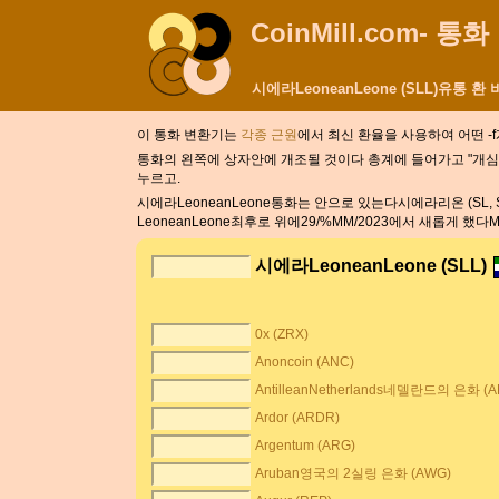
CoinMill.com- 통
시에라LeoneanLeone (SLL)유통 
이 통화 변환기는
각종 근원
에서 최신 환율을 사용하여 어떤 
통화의 왼쪽에 상자안에 개조될 것이다 총계에 들어가고 "개심자
누르고.
시에라LeoneanLeone통화는 안으로 있는다시에라리온 (SL, S
LeoneanLeone최후로 위에29/%MM/2023에서 새롭게 
시에라LeoneanLeone (SLL)
0x (ZRX)
Anoncoin (ANC)
AntilleanNetherlands네델란드의 은화 (A
Ardor (ARDR)
Argentum (ARG)
Aruban영국의 2실링 은화 (AWG)