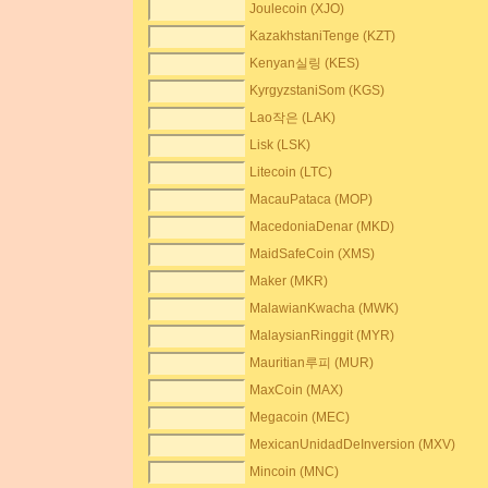
Joulecoin (XJO)
KazakhstaniTenge (KZT)
Kenyan실링 (KES)
KyrgyzstaniSom (KGS)
Lao작은 (LAK)
Lisk (LSK)
Litecoin (LTC)
MacauPataca (MOP)
MacedoniaDenar (MKD)
MaidSafeCoin (XMS)
Maker (MKR)
MalawianKwacha (MWK)
MalaysianRinggit (MYR)
Mauritian루피 (MUR)
MaxCoin (MAX)
Megacoin (MEC)
MexicanUnidadDeInversion (MXV)
Mincoin (MNC)