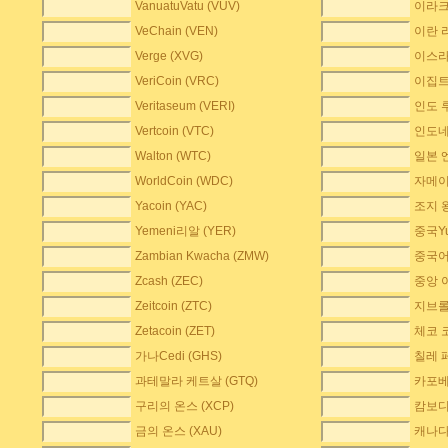
VanuatuVatu (VUV)
이라크 
VeChain (VEN)
이란 리
Verge (XVG)
이스라엘
VeriCoin (VRC)
이집트
Veritaseum (VERI)
인도 루
Vertcoin (VTC)
인도네
Walton (WTC)
일본 엔
WorldCoin (WDC)
자메이
Yacoin (YAC)
조지 왕
Yemeni리알 (YER)
중국Yu
Zambian Kwacha (ZMW)
중국어 
Zcash (ZEC)
중앙 
Zeitcoin (ZTC)
지브롤
Zetacoin (ZET)
체코 
가나Cedi (GHS)
칠레 페
과테말라 케트살 (GTQ)
카포베
구리의 온스 (XCP)
캄보디아
금의 온스 (XAU)
캐나다 