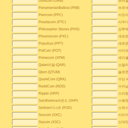
Orbitcoin (ORB)
브라질 
PanamanianBalboa (PAB)
브르네
Peercoin (PPC)
사모아 
Pesetacoin (PTC)
사우디
Philosopher Stones (PHS)
상투메D
Phoenixcoin (PXC)
새로운 
Populous (PPT)
새로운M
PotCoin (POT)
서아프
Primecoin (XPM)
세이셸 
Qatari리얄 (QAR)
소말리 
Qtum (QTUM)
솔로몬
QuarkCoin (QRK)
수단 파
ReddCoin (RDD)
수리남 
Ripple (XRP)
스리랑
Sainthelena파운드 (SHP)
스웨덴
Serbian디나르 (RSD)
스위스 
Sexcoin (SXC)
시리아
Siacoin (XSC)
신대만 