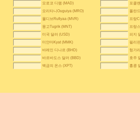
모로코 디램 (MAD)
포클랜
모리타니Ouguiya (MRO)
폴란드
몰디브Rufiyaa (MVR)
프랑Co
몽고Tugrik (MNT)
프랑스
미국 달러 (USD)
피지 달
미얀마Kyat (MMK)
필리핀 
바레인 디나르 (BHD)
헝가리F
바르바도스 달러 (BBD)
호주 달
백금의 온스 (XPT)
홍콩 달