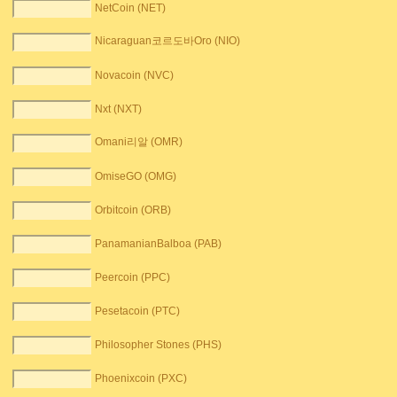
NetCoin (NET)
Nicaraguan코르도바Oro (NIO)
Novacoin (NVC)
Nxt (NXT)
Omani리알 (OMR)
OmiseGO (OMG)
Orbitcoin (ORB)
PanamanianBalboa (PAB)
Peercoin (PPC)
Pesetacoin (PTC)
Philosopher Stones (PHS)
Phoenixcoin (PXC)