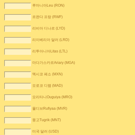
루마니아Leu (RON)
르완다 프랑 (RWF)
리비아 디나르 (LYD)
리이베리아 달러 (LRD)
리투아니아Litas (LTL)
마다가스카르Ariary (MGA)
멕시코 페소 (MXN)
모로코 디램 (MAD)
모리타니Ouguiya (MRO)
몰디브Rufiyaa (MVR)
몽고Tugrik (MNT)
미국 달러 (USD)