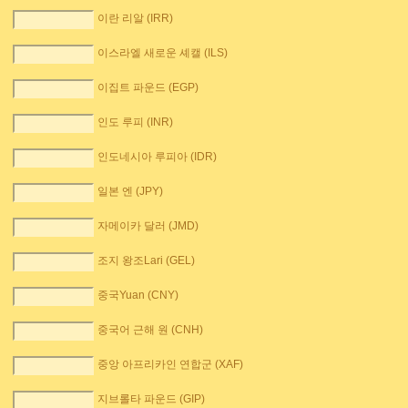
이란 리알 (IRR)
이스라엘 새로운 셰캘 (ILS)
이집트 파운드 (EGP)
인도 루피 (INR)
인도네시아 루피아 (IDR)
일본 엔 (JPY)
자메이카 달러 (JMD)
조지 왕조Lari (GEL)
중국Yuan (CNY)
중국어 근해 원 (CNH)
중앙 아프리카인 연합군 (XAF)
지브롤타 파운드 (GIP)