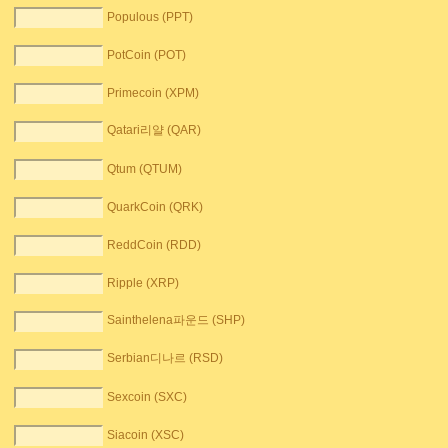
Populous (PPT)
PotCoin (POT)
Primecoin (XPM)
Qatari리얄 (QAR)
Qtum (QTUM)
QuarkCoin (QRK)
ReddCoin (RDD)
Ripple (XRP)
Sainthelena파운드 (SHP)
Serbian디나르 (RSD)
Sexcoin (SXC)
Siacoin (XSC)