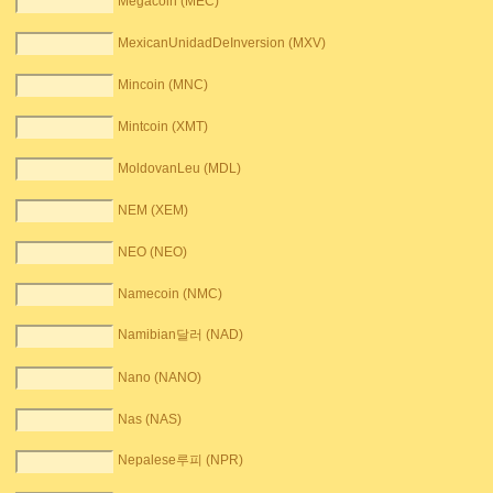
Megacoin (MEC)
MexicanUnidadDeInversion (MXV)
Mincoin (MNC)
Mintcoin (XMT)
MoldovanLeu (MDL)
NEM (XEM)
NEO (NEO)
Namecoin (NMC)
Namibian달러 (NAD)
Nano (NANO)
Nas (NAS)
Nepalese루피 (NPR)