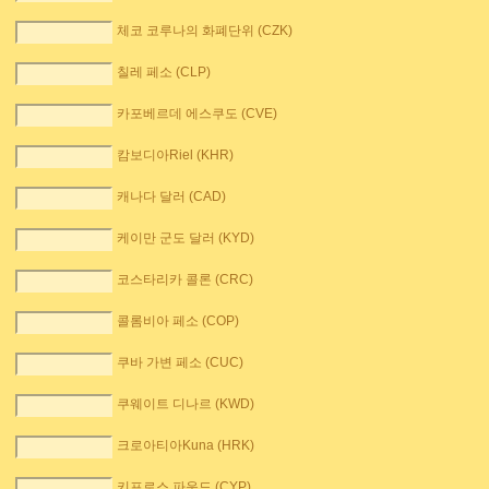
체코 코루나의 화폐단위 (CZK)
칠레 페소 (CLP)
카포베르데 에스쿠도 (CVE)
캄보디아Riel (KHR)
캐나다 달러 (CAD)
케이만 군도 달러 (KYD)
코스타리카 콜론 (CRC)
콜롬비아 페소 (COP)
쿠바 가변 페소 (CUC)
쿠웨이트 디나르 (KWD)
크로아티아Kuna (HRK)
키프로스 파운드 (CYP)