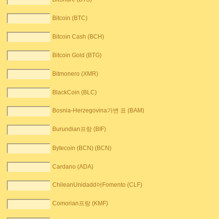
Bitcoin (BTC)
Bitcoin Cash (BCH)
Bitcoin Gold (BTG)
Bitmonero (XMR)
BlackCoin (BLC)
Bosnia-Herzegovina가변 표 (BAM)
Burundian프랑 (BIF)
Bytecoin (BCN) (BCN)
Cardano (ADA)
ChileanUnidadd어Fomento (CLF)
Comorian프랑 (KMF)