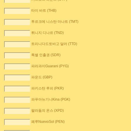
타이 바트 (THB)
투르크메 니스탄 마나트 (TMT)
튀니지 디나르 (TND)
트리니다드토바고 달러 (TTD)
특별 인출권 (SDR)
파라과이Guarani (PYG)
파운드 (GBP)
파키스탄 루피 (PKR)
파푸아뉴기니Kina (PGK)
팔라듐의 온스 (XPD)
페루NuevoSol (PEN)