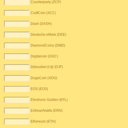
Counterparty (ZCP)
CraftCoin (XCC)
Dash (DASH)
Deutsche eMark (DEE)
DiamondCoins (DMD)
Digitalcoin (DGC)
Djiboutian프랑 (DJF)
DogeCoin (XDG)
EOS (EOS)
Electronic Gulden (EFL)
EritreanNakfa (ERN)
Ethereum (ETH)