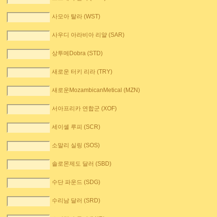
사모아 탈라 (WST)
사우디 아라비아 리얄 (SAR)
상투메Dobra (STD)
새로운 터키 리라 (TRY)
새로운MozambicanMetical (MZN)
서아프리카 연합군 (XOF)
세이셸 루피 (SCR)
소말리 실링 (SOS)
솔로몬제도 달러 (SBD)
수단 파운드 (SDG)
수리남 달러 (SRD)