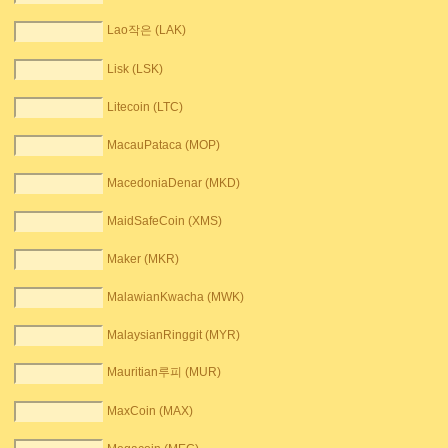
Lao작은 (LAK)
Lisk (LSK)
Litecoin (LTC)
MacauPataca (MOP)
MacedoniaDenar (MKD)
MaidSafeCoin (XMS)
Maker (MKR)
MalawianKwacha (MWK)
MalaysianRinggit (MYR)
Mauritian루피 (MUR)
MaxCoin (MAX)