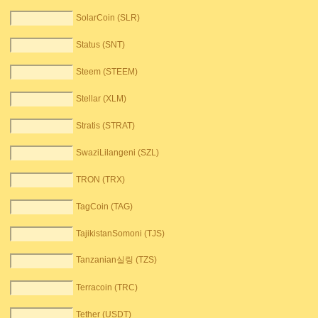
SolarCoin (SLR)
Status (SNT)
Steem (STEEM)
Stellar (XLM)
Stratis (STRAT)
SwaziLilangeni (SZL)
TRON (TRX)
TagCoin (TAG)
TajikistanSomoni (TJS)
Tanzanian실링 (TZS)
Terracoin (TRC)
Tether (USDT)