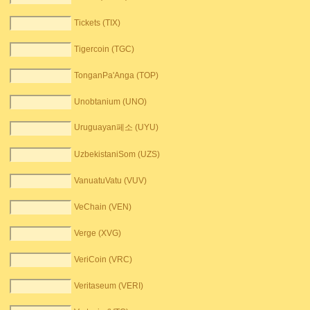
Tickets (TIX)
Tigercoin (TGC)
TonganPa'Anga (TOP)
Unobtanium (UNO)
Uruguayan페소 (UYU)
UzbekistaniSom (UZS)
VanuatuVatu (VUV)
VeChain (VEN)
Verge (XVG)
VeriCoin (VRC)
Veritaseum (VERI)