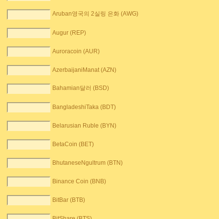
Aruban영국의 2실링 은화 (AWG)
Augur (REP)
Auroracoin (AUR)
AzerbaijaniManat (AZN)
Bahamian달러 (BSD)
BangladeshiTaka (BDT)
Belarusian Ruble (BYN)
BetaCoin (BET)
BhutaneseNgultrum (BTN)
Binance Coin (BNB)
BitBar (BTB)
BitShare (BTS)