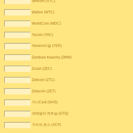
Vertcoin (VTC)
Walton (WTC)
WorldCoin (WDC)
Yacoin (YAC)
Yemeni리알 (YER)
Zambian Kwacha (ZMW)
Zcash (ZEC)
Zeitcoin (ZTC)
Zetacoin (ZET)
가나Cedi (GHS)
과테말라 케트살 (GTQ)
구리의 온스 (XCP)