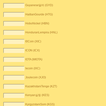
Guyanese달러 (GYD)
HaitianGourde (HTG)
HoboNickel (HBN)
HonduranLempira (HNL)
I0Coin (XIC)
ICON (ICX)
IOTA (MIOTA)
Ixcoin (IXC)
Joulecoin (XJO)
KazakhstaniTenge (KZT)
Kenyan실링 (KES)
KyrgyzstaniSom (KGS)