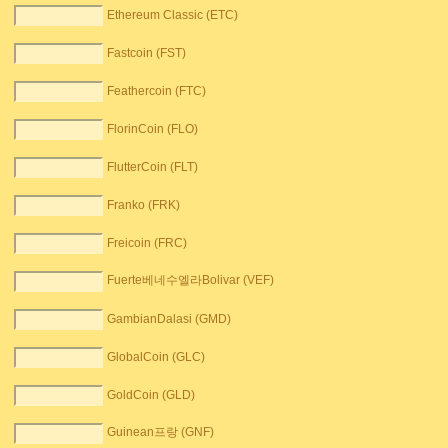
Ethereum Classic (ETC)
Fastcoin (FST)
Feathercoin (FTC)
FlorinCoin (FLO)
FlutterCoin (FLT)
Franko (FRK)
Freicoin (FRC)
Fuerte베네수엘라Bolivar (VEF)
GambianDalasi (GMD)
GlobalCoin (GLC)
GoldCoin (GLD)
Guinean프랑 (GNF)