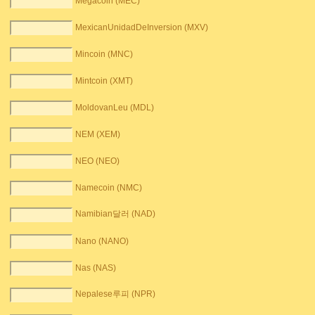
Megacoin (MEC)
MexicanUnidadDeInversion (MXV)
Mincoin (MNC)
Mintcoin (XMT)
MoldovanLeu (MDL)
NEM (XEM)
NEO (NEO)
Namecoin (NMC)
Namibian달러 (NAD)
Nano (NANO)
Nas (NAS)
Nepalese루피 (NPR)