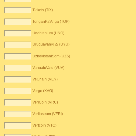
Tickets (TIX)
TonganPa'Anga (TOP)
Unobtanium (UNO)
Uruguayan페소 (UYU)
UzbekistaniSom (UZS)
VanuatuVatu (VUV)
VeChain (VEN)
Verge (XVG)
VeriCoin (VRC)
Veritaseum (VERI)
Vertcoin (VTC)