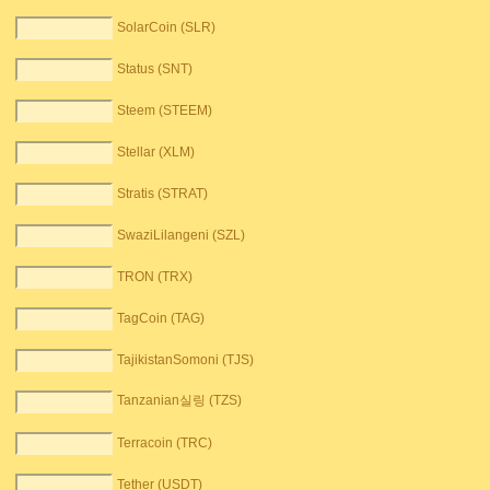
SolarCoin (SLR)
Status (SNT)
Steem (STEEM)
Stellar (XLM)
Stratis (STRAT)
SwaziLilangeni (SZL)
TRON (TRX)
TagCoin (TAG)
TajikistanSomoni (TJS)
Tanzanian실링 (TZS)
Terracoin (TRC)
Tether (USDT)