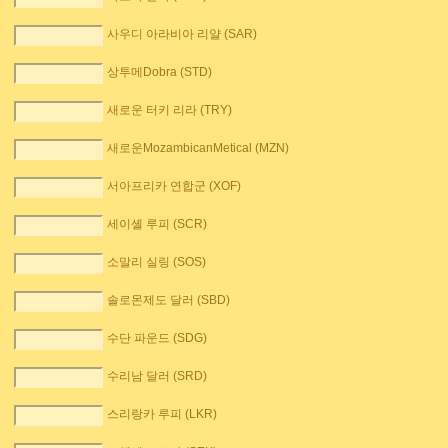
사우디 아라비아 리얄 (SAR)
상투메Dobra (STD)
새로운 터키 리라 (TRY)
새로운MozambicanMetical (MZN)
서아프리카 연합군 (XOF)
세이셸 루피 (SCR)
소말리 실링 (SOS)
솔로몬제도 달러 (SBD)
수단 파운드 (SDG)
수리남 달러 (SRD)
스리랑카 루피 (LKR)