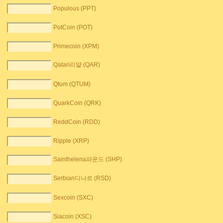
Populous (PPT)
PotCoin (POT)
Primecoin (XPM)
Qatari리얄 (QAR)
Qtum (QTUM)
QuarkCoin (QRK)
ReddCoin (RDD)
Ripple (XRP)
Sainthelena파운드 (SHP)
Serbian디나르 (RSD)
Sexcoin (SXC)
Siacoin (XSC)