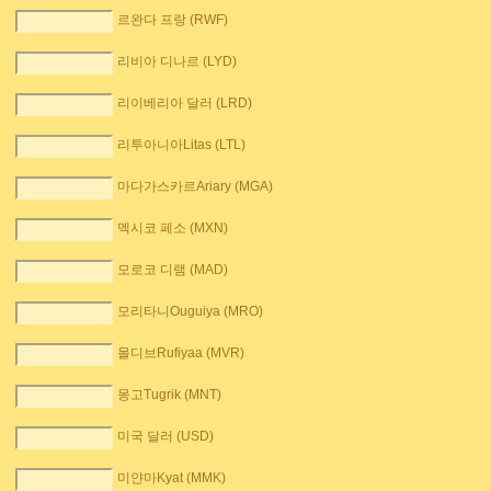
르완다 프랑 (RWF)
리비아 디나르 (LYD)
리이베리아 달러 (LRD)
리투아니아Litas (LTL)
마다가스카르Ariary (MGA)
멕시코 페소 (MXN)
모로코 디램 (MAD)
모리타니Ouguiya (MRO)
몰디브Rufiyaa (MVR)
몽고Tugrik (MNT)
미국 달러 (USD)
미얀마Kyat (MMK)