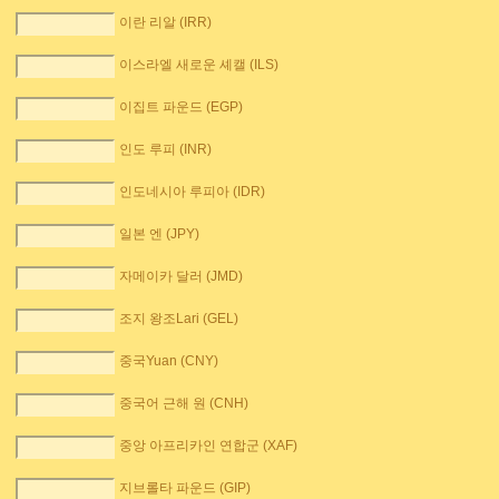
이란 리알 (IRR)
이스라엘 새로운 셰캘 (ILS)
이집트 파운드 (EGP)
인도 루피 (INR)
인도네시아 루피아 (IDR)
일본 엔 (JPY)
자메이카 달러 (JMD)
조지 왕조Lari (GEL)
중국Yuan (CNY)
중국어 근해 원 (CNH)
중앙 아프리카인 연합군 (XAF)
지브롤타 파운드 (GIP)