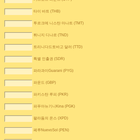
타이 바트 (THB)
투르크메 니스탄 마나트 (TMT)
튀니지 디나르 (TND)
트리니다드토바고 달러 (TTD)
특별 인출권 (SDR)
파라과이Guarani (PYG)
파운드 (GBP)
파키스탄 루피 (PKR)
파푸아뉴기니Kina (PGK)
팔라듐의 온스 (XPD)
페루NuevoSol (PEN)