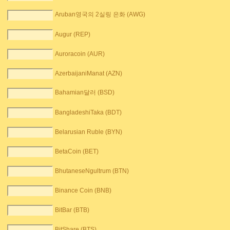
Aruban영국의 2실링 은화 (AWG)
Augur (REP)
Auroracoin (AUR)
AzerbaijaniManat (AZN)
Bahamian달러 (BSD)
BangladeshiTaka (BDT)
Belarusian Ruble (BYN)
BetaCoin (BET)
BhutaneseNgultrum (BTN)
Binance Coin (BNB)
BitBar (BTB)
BitShare (BTS)