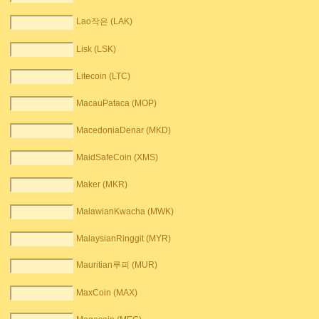
Lao작은 (LAK)
Lisk (LSK)
Litecoin (LTC)
MacauPataca (MOP)
MacedoniaDenar (MKD)
MaidSafeCoin (XMS)
Maker (MKR)
MalawianKwacha (MWK)
MalaysianRinggit (MYR)
Mauritian루피 (MUR)
MaxCoin (MAX)