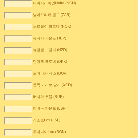
나이지리아인Naira (NGN)
남아프리카 랜드 (ZAR)
노르웨이 크로네 (NOK)
뉴저지 파운드 (JEP)
뉴질랜드 달러 (NZD)
덴마크 크로네 (DKK)
도미니카 페소 (DOP)
동쪽 카리브 달러 (XCD)
러시아 루블 (RUB)
레바논 파운드 (LBP)
레소토Loti (LSL)
루마니아Leu (RON)