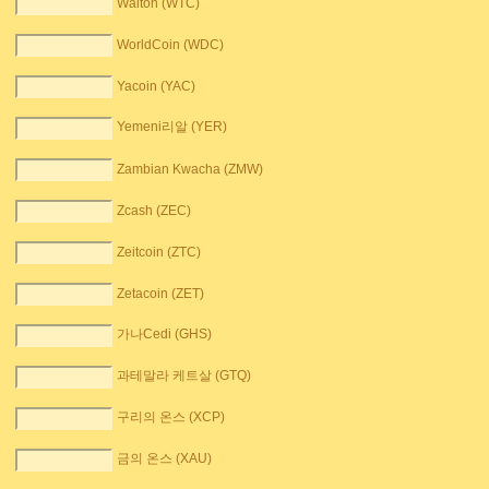
Walton (WTC)
WorldCoin (WDC)
Yacoin (YAC)
Yemeni리알 (YER)
Zambian Kwacha (ZMW)
Zcash (ZEC)
Zeitcoin (ZTC)
Zetacoin (ZET)
가나Cedi (GHS)
과테말라 케트살 (GTQ)
구리의 온스 (XCP)
금의 온스 (XAU)