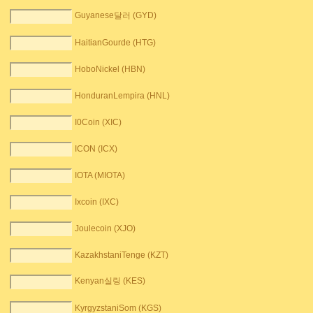
Guyanese달러 (GYD)
HaitianGourde (HTG)
HoboNickel (HBN)
HonduranLempira (HNL)
I0Coin (XIC)
ICON (ICX)
IOTA (MIOTA)
Ixcoin (IXC)
Joulecoin (XJO)
KazakhstaniTenge (KZT)
Kenyan실링 (KES)
KyrgyzstaniSom (KGS)