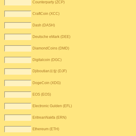
Counterparty (ZCP)
CraftCoin (XCC)
Dash (DASH)
Deutsche eMark (DEE)
DiamondCoins (DMD)
Digitalcoin (DGC)
Djiboutian프랑 (DJF)
DogeCoin (XDG)
EOS (EOS)
Electronic Gulden (EFL)
EritreanNakfa (ERN)
Ethereum (ETH)