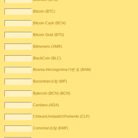
Bitcoin (BTC)
Bitcoin Cash (BCH)
Bitcoin Gold (BTG)
Bitmonero (XMR)
BlackCoin (BLC)
Bosnia-Herzegovina가변 표 (BAM)
Burundian프랑 (BIF)
Bytecoin (BCN) (BCN)
Cardano (ADA)
ChileanUnidadd어Fomento (CLF)
Comorian프랑 (KMF)