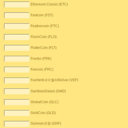
Ethereum Classic (ETC)
Fastcoin (FST)
Feathercoin (FTC)
FlorinCoin (FLO)
FlutterCoin (FLT)
Franko (FRK)
Freicoin (FRC)
Fuerte베네수엘라Bolivar (VEF)
GambianDalasi (GMD)
GlobalCoin (GLC)
GoldCoin (GLD)
Guinean프랑 (GNF)