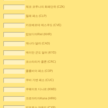
체코 코루나의 화폐단위 (CZK)
칠레 페소 (CLP)
카포베르데 에스쿠도 (CVE)
캄보디아Riel (KHR)
캐나다 달러 (CAD)
케이만 군도 달러 (KYD)
코스타리카 콜론 (CRC)
콜롬비아 페소 (COP)
쿠바 가변 페소 (CUC)
쿠웨이트 디나르 (KWD)
크로아티아Kuna (HRK)
키프로스 파운드 (CYP)