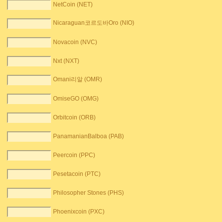
NetCoin (NET)
Nicaraguan코르도바Oro (NIO)
Novacoin (NVC)
Nxt (NXT)
Omani리알 (OMR)
OmiseGO (OMG)
Orbitcoin (ORB)
PanamanianBalboa (PAB)
Peercoin (PPC)
Pesetacoin (PTC)
Philosopher Stones (PHS)
Phoenixcoin (PXC)