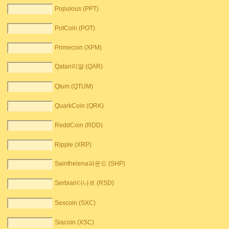
Populous (PPT)
PotCoin (POT)
Primecoin (XPM)
Qatari리얄 (QAR)
Qtum (QTUM)
QuarkCoin (QRK)
ReddCoin (RDD)
Ripple (XRP)
Sainthelena파운드 (SHP)
Serbian디나르 (RSD)
Sexcoin (SXC)
Siacoin (XSC)