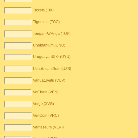
Tickets (TIX)
Tigercoin (TGC)
TonganPa'Anga (TOP)
Unobtanium (UNO)
Uruguayan페소 (UYU)
UzbekistaniSom (UZS)
VanuatuVatu (VUV)
VeChain (VEN)
Verge (XVG)
VeriCoin (VRC)
Veritaseum (VERI)