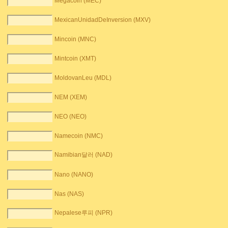
Megacoin (MEC)
MexicanUnidadDeInversion (MXV)
Mincoin (MNC)
Mintcoin (XMT)
MoldovanLeu (MDL)
NEM (XEM)
NEO (NEO)
Namecoin (NMC)
Namibian달러 (NAD)
Nano (NANO)
Nas (NAS)
Nepalese루피 (NPR)