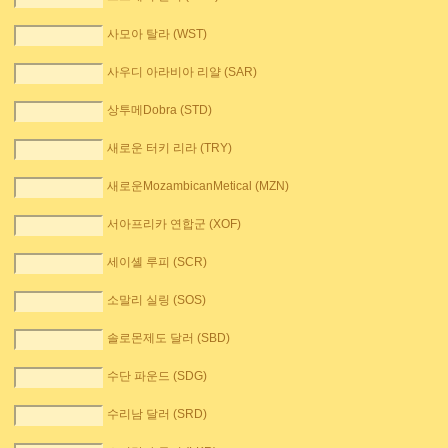
사모아 탈라 (WST)
사우디 아라비아 리얄 (SAR)
상투메Dobra (STD)
새로운 터키 리라 (TRY)
새로운MozambicanMetical (MZN)
서아프리카 연합군 (XOF)
세이셸 루피 (SCR)
소말리 실링 (SOS)
솔로몬제도 달러 (SBD)
수단 파운드 (SDG)
수리남 달러 (SRD)