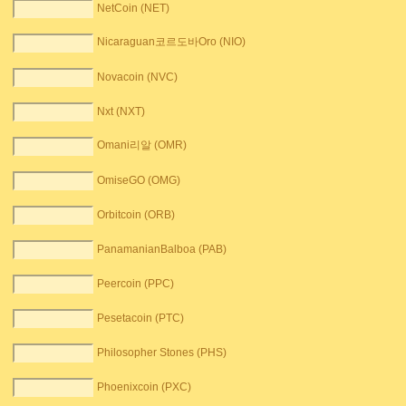
NetCoin (NET)
Nicaraguan코르도바Oro (NIO)
Novacoin (NVC)
Nxt (NXT)
Omani리알 (OMR)
OmiseGO (OMG)
Orbitcoin (ORB)
PanamanianBalboa (PAB)
Peercoin (PPC)
Pesetacoin (PTC)
Philosopher Stones (PHS)
Phoenixcoin (PXC)