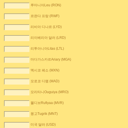
루마니아Leu (RON)
르완다 프랑 (RWF)
리비아 디나르 (LYD)
리이베리아 달러 (LRD)
리투아니아Litas (LTL)
마다가스카르Ariary (MGA)
멕시코 페소 (MXN)
모로코 디램 (MAD)
모리타니Ouguiya (MRO)
몰디브Rufiyaa (MVR)
몽고Tugrik (MNT)
미국 달러 (USD)