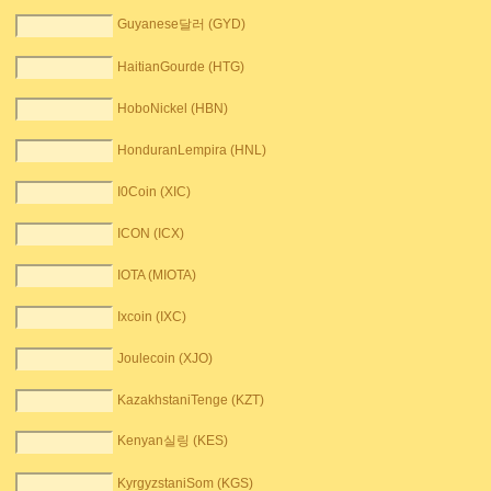
Guyanese달러 (GYD)
HaitianGourde (HTG)
HoboNickel (HBN)
HonduranLempira (HNL)
I0Coin (XIC)
ICON (ICX)
IOTA (MIOTA)
Ixcoin (IXC)
Joulecoin (XJO)
KazakhstaniTenge (KZT)
Kenyan실링 (KES)
KyrgyzstaniSom (KGS)