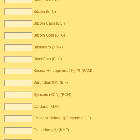
Bitcoin (BTC)
Bitcoin Cash (BCH)
Bitcoin Gold (BTG)
Bitmonero (XMR)
BlackCoin (BLC)
Bosnia-Herzegovina가변 표 (BAM)
Burundian프랑 (BIF)
Bytecoin (BCN) (BCN)
Cardano (ADA)
ChileanUnidadd어Fomento (CLF)
Comorian프랑 (KMF)