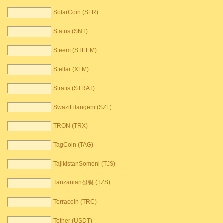
SolarCoin (SLR)
Status (SNT)
Steem (STEEM)
Stellar (XLM)
Stratis (STRAT)
SwaziLilangeni (SZL)
TRON (TRX)
TagCoin (TAG)
TajikistanSomoni (TJS)
Tanzanian실링 (TZS)
Terracoin (TRC)
Tether (USDT)