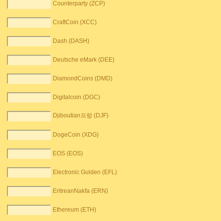
Counterparty (ZCP)
CraftCoin (XCC)
Dash (DASH)
Deutsche eMark (DEE)
DiamondCoins (DMD)
Digitalcoin (DGC)
Djiboutian프랑 (DJF)
DogeCoin (XDG)
EOS (EOS)
Electronic Gulden (EFL)
EritreanNakfa (ERN)
Ethereum (ETH)