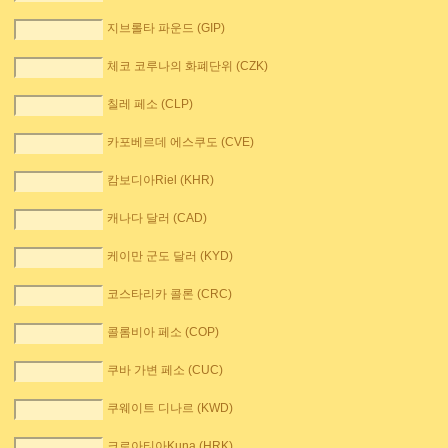
지브롤타 파운드 (GIP)
체코 코루나의 화폐단위 (CZK)
칠레 페소 (CLP)
카포베르데 에스쿠도 (CVE)
캄보디아Riel (KHR)
캐나다 달러 (CAD)
케이만 군도 달러 (KYD)
코스타리카 콜론 (CRC)
콜롬비아 페소 (COP)
쿠바 가변 페소 (CUC)
쿠웨이트 디나르 (KWD)
크로아티아Kuna (HRK)