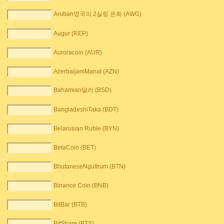
Aruban영국의 2실링 은화 (AWG)
Augur (REP)
Auroracoin (AUR)
AzerbaijaniManat (AZN)
Bahamian달러 (BSD)
BangladeshiTaka (BDT)
Belarusian Ruble (BYN)
BetaCoin (BET)
BhutaneseNgultrum (BTN)
Binance Coin (BNB)
BitBar (BTB)
BitShare (BTS)