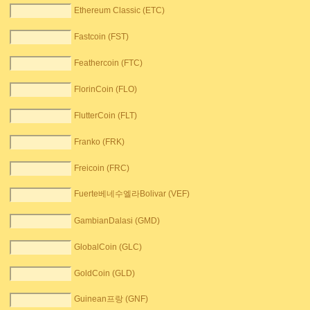
Ethereum Classic (ETC)
Fastcoin (FST)
Feathercoin (FTC)
FlorinCoin (FLO)
FlutterCoin (FLT)
Franko (FRK)
Freicoin (FRC)
Fuerte베네수엘라Bolivar (VEF)
GambianDalasi (GMD)
GlobalCoin (GLC)
GoldCoin (GLD)
Guinean프랑 (GNF)