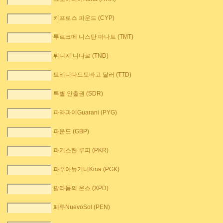
키프로스 파운드 (CYP)
투르크메 니스탄 마나트 (TMT)
튀니지 디나르 (TND)
트리니다드토바고 달러 (TTD)
특별 인출권 (SDR)
파라과이Guarani (PYG)
파운드 (GBP)
파키스탄 루피 (PKR)
파푸아뉴기니Kina (PGK)
팔라듐의 온스 (XPD)
페루NuevoSol (PEN)