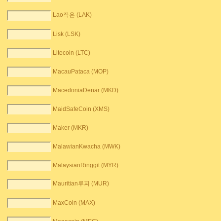
Lao작은 (LAK)
Lisk (LSK)
Litecoin (LTC)
MacauPataca (MOP)
MacedoniaDenar (MKD)
MaidSafeCoin (XMS)
Maker (MKR)
MalawianKwacha (MWK)
MalaysianRinggit (MYR)
Mauritian루피 (MUR)
MaxCoin (MAX)