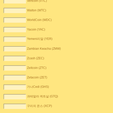
Vertcoin (VTC)
Walton (WTC)
WorldCoin (WDC)
Yacoin (YAC)
Yemeni리알 (YER)
Zambian Kwacha (ZMW)
Zcash (ZEC)
Zeitcoin (ZTC)
Zetacoin (ZET)
가나Cedi (GHS)
과테말라 케트살 (GTQ)
구리의 온스 (XCP)