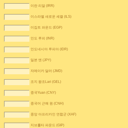
이란 리알 (IRR)
이스라엘 새로운 셰캘 (ILS)
이집트 파운드 (EGP)
인도 루피 (INR)
인도네시아 루피아 (IDR)
일본 엔 (JPY)
자메이카 달러 (JMD)
조지 왕조Lari (GEL)
중국Yuan (CNY)
중국어 근해 원 (CNH)
중앙 아프리카인 연합군 (XAF)
지브롤타 파운드 (GIP)