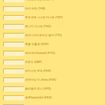
타이 바트 (THB)
투르크메 니스탄 마나트 (TMT)
튀니지 디나르 (TND)
트리니다드토바고 달러 (TTD)
특별 인출권 (SDR)
파라과이Guarani (PYG)
파운드 (GBP)
파키스탄 루피 (PKR)
파푸아뉴기니Kina (PGK)
팔라듐의 온스 (XPD)
페루NuevoSol (PEN)