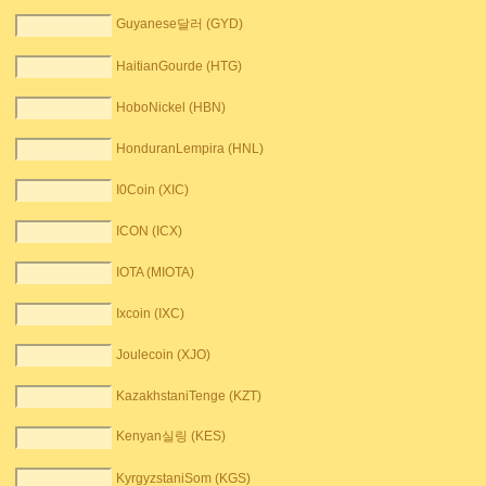
Guyanese달러 (GYD)
HaitianGourde (HTG)
HoboNickel (HBN)
HonduranLempira (HNL)
I0Coin (XIC)
ICON (ICX)
IOTA (MIOTA)
Ixcoin (IXC)
Joulecoin (XJO)
KazakhstaniTenge (KZT)
Kenyan실링 (KES)
KyrgyzstaniSom (KGS)