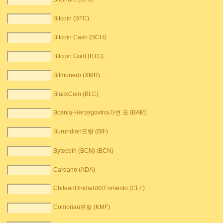
Bitcoin (BTC)
Bitcoin Cash (BCH)
Bitcoin Gold (BTG)
Bitmonero (XMR)
BlackCoin (BLC)
Bosnia-Herzegovina가변 표 (BAM)
Burundian프랑 (BIF)
Bytecoin (BCN) (BCN)
Cardano (ADA)
ChileanUnidadd어Fomento (CLF)
Comorian프랑 (KMF)