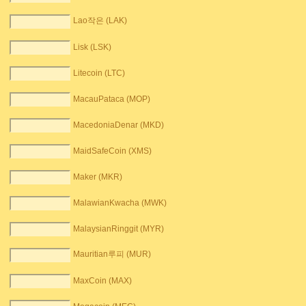
Lao작은 (LAK)
Lisk (LSK)
Litecoin (LTC)
MacauPataca (MOP)
MacedoniaDenar (MKD)
MaidSafeCoin (XMS)
Maker (MKR)
MalawianKwacha (MWK)
MalaysianRinggit (MYR)
Mauritian루피 (MUR)
MaxCoin (MAX)