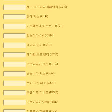
체코 코루나의 화폐단위 (CZK)
칠레 페소 (CLP)
카포베르데 에스쿠도 (CVE)
캄보디아Riel (KHR)
캐나다 달러 (CAD)
케이만 군도 달러 (KYD)
코스타리카 콜론 (CRC)
콜롬비아 페소 (COP)
쿠바 가변 페소 (CUC)
쿠웨이트 디나르 (KWD)
크로아티아Kuna (HRK)
키프로스 파운드 (CYP)