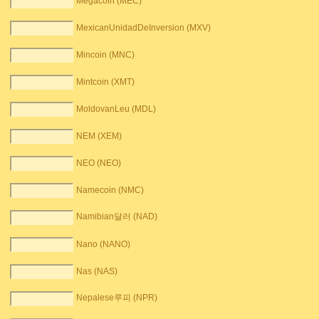
Megacoin (MEC)
MexicanUnidadDeInversion (MXV)
Mincoin (MNC)
Mintcoin (XMT)
MoldovanLeu (MDL)
NEM (XEM)
NEO (NEO)
Namecoin (NMC)
Namibian달러 (NAD)
Nano (NANO)
Nas (NAS)
Nepalese루피 (NPR)