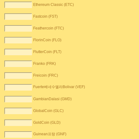
Ethereum Classic (ETC)
Fastcoin (FST)
Feathercoin (FTC)
FlorinCoin (FLO)
FlutterCoin (FLT)
Franko (FRK)
Freicoin (FRC)
Fuerte베네수엘라Bolivar (VEF)
GambianDalasi (GMD)
GlobalCoin (GLC)
GoldCoin (GLD)
Guinean프랑 (GNF)