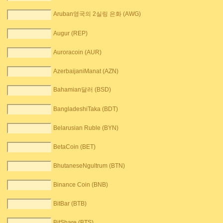
Aruban영국의 2실링 은화 (AWG)
Augur (REP)
Auroracoin (AUR)
AzerbaijaniManat (AZN)
Bahamian달러 (BSD)
BangladeshiTaka (BDT)
Belarusian Ruble (BYN)
BetaCoin (BET)
BhutaneseNgultrum (BTN)
Binance Coin (BNB)
BitBar (BTB)
BitShare (BTS)