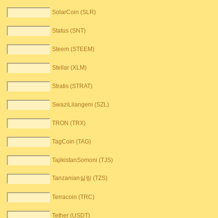
SolarCoin (SLR)
Status (SNT)
Steem (STEEM)
Stellar (XLM)
Stratis (STRAT)
SwaziLilangeni (SZL)
TRON (TRX)
TagCoin (TAG)
TajikistanSomoni (TJS)
Tanzanian실링 (TZS)
Terracoin (TRC)
Tether (USDT)