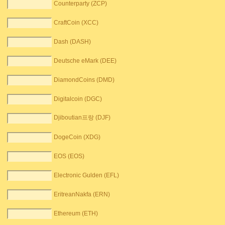
Counterparty (ZCP)
CraftCoin (XCC)
Dash (DASH)
Deutsche eMark (DEE)
DiamondCoins (DMD)
Digitalcoin (DGC)
Djiboutian프랑 (DJF)
DogeCoin (XDG)
EOS (EOS)
Electronic Gulden (EFL)
EritreanNakfa (ERN)
Ethereum (ETH)