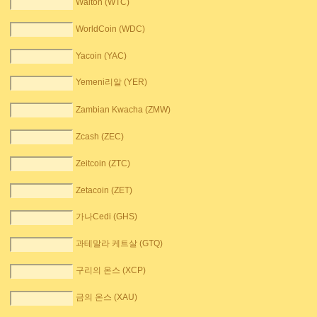
Walton (WTC)
WorldCoin (WDC)
Yacoin (YAC)
Yemeni리알 (YER)
Zambian Kwacha (ZMW)
Zcash (ZEC)
Zeitcoin (ZTC)
Zetacoin (ZET)
가나Cedi (GHS)
과테말라 케트살 (GTQ)
구리의 온스 (XCP)
금의 온스 (XAU)