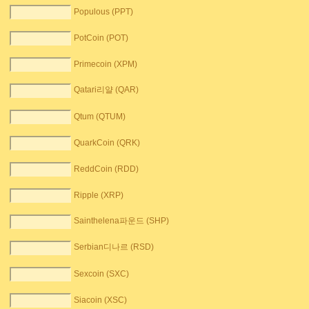
Populous (PPT)
PotCoin (POT)
Primecoin (XPM)
Qatari리얄 (QAR)
Qtum (QTUM)
QuarkCoin (QRK)
ReddCoin (RDD)
Ripple (XRP)
Sainthelena파운드 (SHP)
Serbian디나르 (RSD)
Sexcoin (SXC)
Siacoin (XSC)