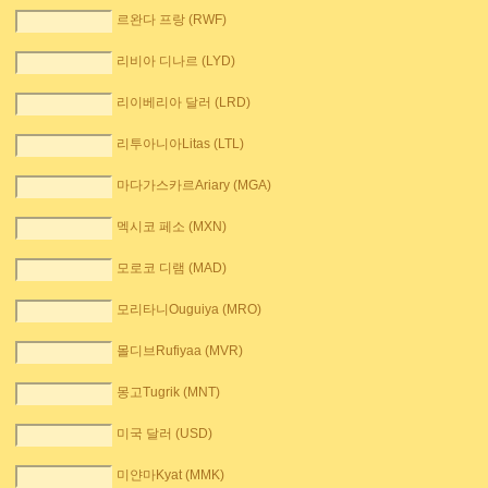
르완다 프랑 (RWF)
리비아 디나르 (LYD)
리이베리아 달러 (LRD)
리투아니아Litas (LTL)
마다가스카르Ariary (MGA)
멕시코 페소 (MXN)
모로코 디램 (MAD)
모리타니Ouguiya (MRO)
몰디브Rufiyaa (MVR)
몽고Tugrik (MNT)
미국 달러 (USD)
미얀마Kyat (MMK)