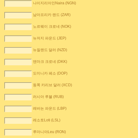
나이지리아인Naira (NGN)
남아프리카 랜드 (ZAR)
노르웨이 크로네 (NOK)
뉴저지 파운드 (JEP)
뉴질랜드 달러 (NZD)
덴마크 크로네 (DKK)
도미니카 페소 (DOP)
동쪽 카리브 달러 (XCD)
러시아 루블 (RUB)
레바논 파운드 (LBP)
레소토Loti (LSL)
루마니아Leu (RON)