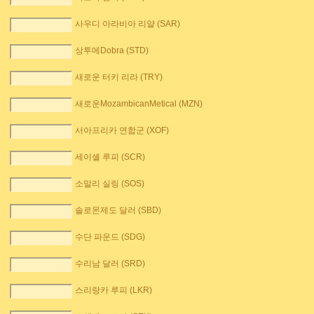
사우디 아라비아 리얄 (SAR)
상투메Dobra (STD)
새로운 터키 리라 (TRY)
새로운MozambicanMetical (MZN)
서아프리카 연합군 (XOF)
세이셸 루피 (SCR)
소말리 실링 (SOS)
솔로몬제도 달러 (SBD)
수단 파운드 (SDG)
수리남 달러 (SRD)
스리랑카 루피 (LKR)