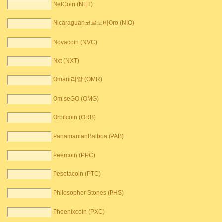
NetCoin (NET)
Nicaraguan코르도바Oro (NIO)
Novacoin (NVC)
Nxt (NXT)
Omani리알 (OMR)
OmiseGO (OMG)
Orbitcoin (ORB)
PanamanianBalboa (PAB)
Peercoin (PPC)
Pesetacoin (PTC)
Philosopher Stones (PHS)
Phoenixcoin (PXC)