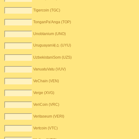
Tigercoin (TGC)
TonganPa'Anga (TOP)
Unobtanium (UNO)
Uruguayan페소 (UYU)
UzbekistaniSom (UZS)
VanuatuVatu (VUV)
VeChain (VEN)
Verge (XVG)
VeriCoin (VRC)
Veritaseum (VERI)
Vertcoin (VTC)