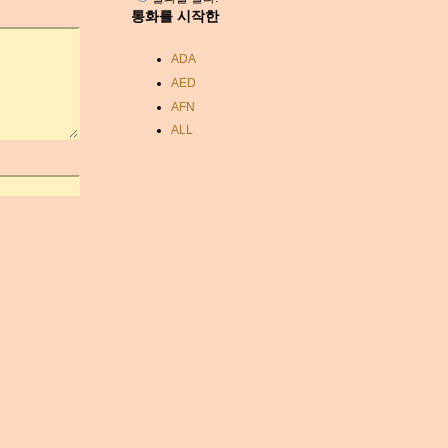
통화를 시작한
ADA
AED
AFN
ALL
AMD
ANC
ANG
AOA
ARDR
ARG
ARS
AUD
AUR
AWG
AZN
BAM
BBD