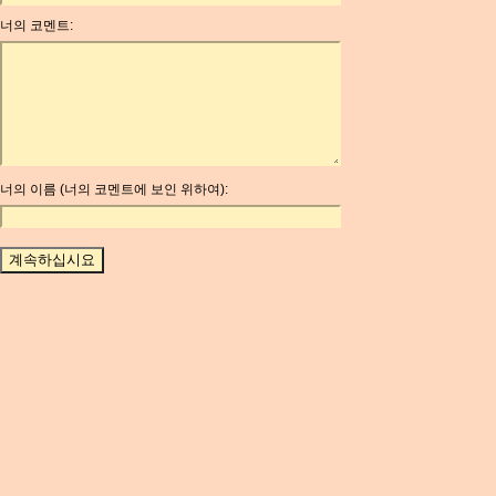
ANG
너의 코멘트:
AOA
ARDR
ARG
ARS
AUD
AUR
AWG
너의 이름 (너의 코멘트에 보인 위하여):
AZN
BAM
BBD
BCH
BCN
BDT
BET
BGN
BHD
BIF
BLC