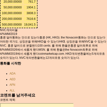
20,000.00000
761.7
50,000.00000
1904.1
100,000.00000
3808.3
200,000.00000
7616.6
500,000.00000
19,041.5
NVC개의비율
4/%MM/2019
홍콩 달러통화는 안으로 있는다홍콩 (HK, HKG). the Novacoin통화는 안으로 있는다
어떠한 국가도. 상징은을 위해HKD쓸 수 있는다HK$. 상징은을 위해NVC쓸 수 있는다
NVC. 홍콩 달러으로 분할된다100 cents. 를 위해 환율은홍콩 달러최후로 위에
6/%MM/2026에서 새롭게 했다MSN. 를 위해 환율은the Novacoin최후로 위에
4/%MM/2019에서 새롭게 했다coinmarketcap.com. HKD개의변환율에는5개의유효
숫자가 있는다. NVC개의변환율에는12개의유효 숫자가 있는다.
통화를 시작한
ADA
AED
AFN
ALL
코멘트를 남겨주세요
AMD
코멘트 제목:
ANC