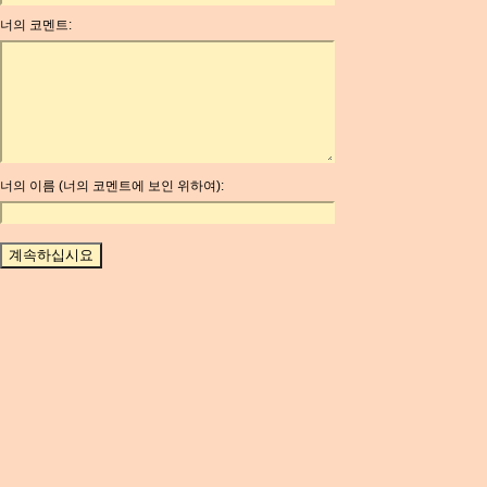
ANG
너의 코멘트:
AOA
ARDR
ARG
ARS
AUD
AUR
AWG
너의 이름 (너의 코멘트에 보인 위하여):
AZN
BAM
BBD
BCH
BCN
BDT
BET
BGN
BHD
BIF
BLC