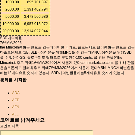
1000.00
695,701.397
2000.00
1,391,402.794
5000.00
3,478,506.986
10,000.00
6,957,013.972
20,000.00
13,914,027.944
SBD개의비율
7/%MM/2026
the Mincoin통화는 안으로 있는다어떠한 국가도. 솔로몬제도 달러통화는 안으로 있는
다솔로몬제도 (SB, SLB). 상징은을 위해MNC쓸 수 있는다MNC. 상징은을 위해SBD
쓸 수 있는다SI$. 솔로몬제도 달러으로 분할된다100 cents. 를 위해 환율은the
Mincoin최후로 위에1/%MM/2020에서 새롭게 했다coinmarketcap.com. 를 위해 환율
은솔로몬제도 달러최후로 위에7/%MM/2026에서 새롭게 했다MSN. MNC개의변환율
에는12개의유효 숫자가 있는다. SBD개의변환율에는5개의유효 숫자가 있는다.
통화를 시작한
ADA
AED
AFN
ALL
코멘트를 남겨주세요
AMD
코멘트 제목:
ANC