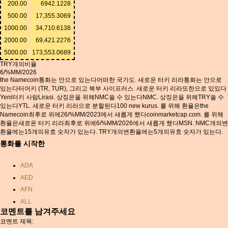
200.00
6942.1228
500.00
17,355.3069
1000.00
34,710.6138
2000.00
69,421.2276
5000.00
173,553.0689
TRY개의비율
6/%MM/2026
the Namecoin통화는 안으로 있는다어떠한 국가도. 새로운 터키 리라통화는 안으로
있는다터어키 (TR, TUR), 그리고 북부 사이프러스. 새로운 터키 리라또한으로 있있다
Yeni터키 사람Lirasi. 상징은을 위해NMC쓸 수 있는다NMC. 상징은을 위해TRY쓸 수
있는다YTL. 새로운 터키 리라으로 분할된다100 new kurus. 를 위해 환율은the
Namecoin최후로 위에26/%MM/2023에서 새롭게 했다coinmarketcap.com. 를 위해
환율은새로운 터키 리라최후로 위에6/%MM/2026에서 새롭게 했다MSN. NMC개의변
환율에는15개의유효 숫자가 있는다. TRY개의변환율에는5개의유효 숫자가 있는다.
통화를 시작한
ADA
AED
AFN
ALL
코멘트를 남겨주세요
AMD
코멘트 제목:
ANC