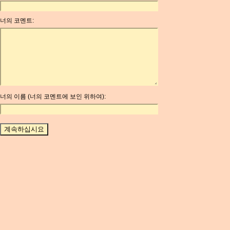
ANG
너의 코멘트:
AOA
ARDR
ARG
ARS
AUD
AUR
AWG
너의 이름 (너의 코멘트에 보인 위하여):
AZN
BAM
BBD
BCH
BCN
BDT
BET
BGN
BHD
BIF
BLC