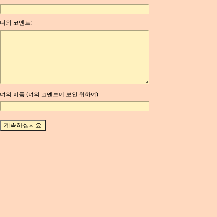
ANC
ANG
너의 코멘트:
AOA
ARDR
ARG
ARS
AUD
AUR
AWG
너의 이름 (너의 코멘트에 보인 위하여):
AZN
BAM
BBD
BCH
BCN
BDT
BET
BGN
BHD
BIF