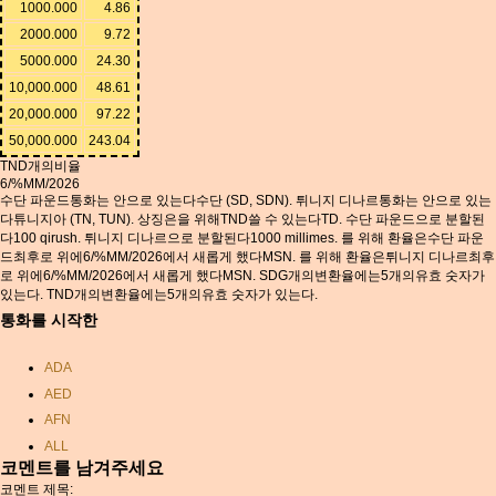
1000.000
4.86
2000.000
9.72
5000.000
24.30
10,000.000
48.61
20,000.000
97.22
50,000.000
243.04
TND개의비율
6/%MM/2026
수단 파운드통화는 안으로 있는다수단 (SD, SDN). 튀니지 디나르통화는 안으로 있는
다튜니지아 (TN, TUN). 상징은을 위해TND쓸 수 있는다TD. 수단 파운드으로 분할된
다100 qirush. 튀니지 디나르으로 분할된다1000 millimes. 를 위해 환율은수단 파운
드최후로 위에6/%MM/2026에서 새롭게 했다MSN. 를 위해 환율은튀니지 디나르최후
로 위에6/%MM/2026에서 새롭게 했다MSN. SDG개의변환율에는5개의유효 숫자가
있는다. TND개의변환율에는5개의유효 숫자가 있는다.
통화를 시작한
ADA
AED
AFN
ALL
코멘트를 남겨주세요
AMD
코멘트 제목: