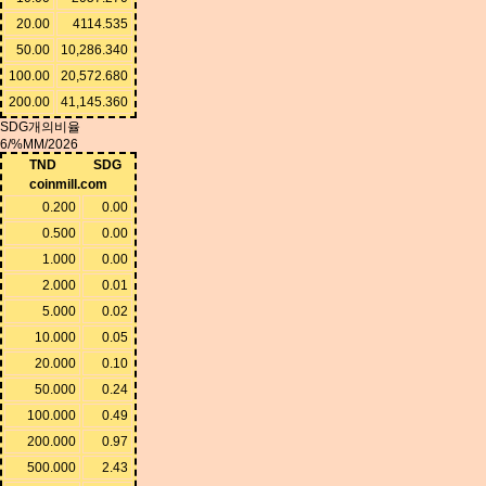
20.00
4114.535
50.00
10,286.340
100.00
20,572.680
200.00
41,145.360
SDG개의비율
6/%MM/2026
TND
SDG
coinmill.com
0.200
0.00
0.500
0.00
1.000
0.00
2.000
0.01
5.000
0.02
10.000
0.05
20.000
0.10
50.000
0.24
100.000
0.49
200.000
0.97
500.000
2.43